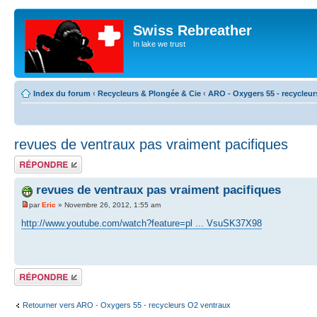
Swiss Rebreather
In lake we trust
Index du forum
‹
Recycleurs & Plongée & Cie
‹
ARO - Oxygers 55 - recycleur
revues de ventraux pas vraiment pacifiques
Répondre
revues de ventraux pas vraiment pacifiques
par
Eric
» Novembre 26, 2012, 1:55 am
http://www.youtube.com/watch?feature=pl ... VsuSK37X98
Répondre
Retourner vers ARO - Oxygers 55 - recycleurs O2 ventraux