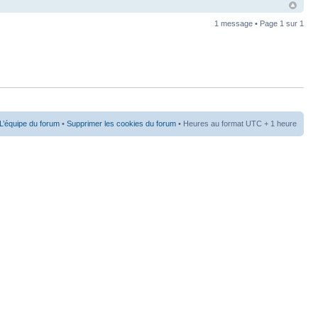
1 message • Page
1
sur
1
L’équipe du forum
•
Supprimer les cookies du forum
• Heures au format UTC + 1 heure