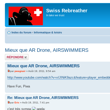
Swiss Rebreather
In lake we trust
Index du forum
‹
Informatique & loisirs
Mieux que AR Drone, AIRSWIMMERS
Répondre
Mieux que AR Drone, AIRSWIMMERS
par
pwagnair
» Août 19, 2011, 9:54 am
http://www.youtube.com/watch?v=vIJINiK9azc&feature=player_embedd
Have Fun, Piwa
Re: Mieux que AR Drone, AIRSWIMMERS
par
Eric
» Août 19, 2011, 7:41 pm
c'est très sympa