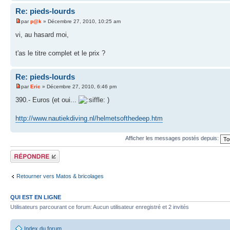
Re: pieds-lourds
par
p@k
» Décembre 27, 2010, 10:25 am
vi, au hasard moi,
t'as le titre complet et le prix ?
Re: pieds-lourds
par
Eric
» Décembre 27, 2010, 6:46 pm
390.- Euros (et oui...
)
http://www.nautiekdiving.nl/helmetsofthedeep.htm
Afficher les messages postés depuis:
Répondre
Retourner vers Matos & bricolages
QUI EST EN LIGNE
Utilisateurs parcourant ce forum: Aucun utilisateur enregistré et 2 invités
Index du forum