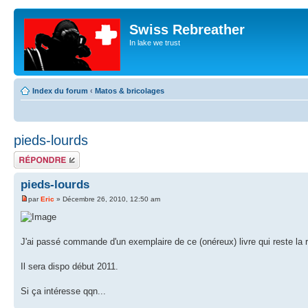
Swiss Rebreather
In lake we trust
Index du forum
‹
Matos & bricolages
pieds-lourds
Répondre
pieds-lourds
par
Eric
» Décembre 26, 2010, 12:50 am
J'ai passé commande d'un exemplaire de ce (onéreux) livre qui reste la
Il sera dispo début 2011.
Si ça intéresse qqn...