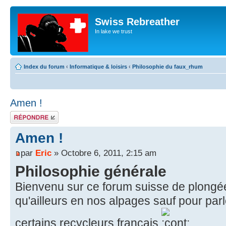
Swiss Rebreather
In lake we trust
Index du forum
‹
Informatique & loisirs
‹
Philosophie du faux_rhum
Amen !
Répondre
Amen !
par
Eric
» Octobre 6, 2011, 2:15 am
Philosophie générale
Bienvenu sur ce forum suisse de plongée
qu'ailleurs en nos alpages sauf pour parl
certains recycleurs français