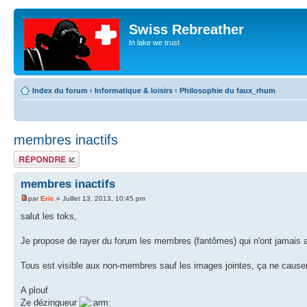
Swiss Rebreather
In lake we trust
Index du forum
‹
Informatique & loisirs
‹
Philosophie du faux_rhum
membres inactifs
Répondre
membres inactifs
par
Eric
» Juillet 13, 2013, 10:45 pm
salut les toks,
Je propose de rayer du forum les membres (fantômes) qui n'ont jamais 
Tous est visible aux non-membres sauf les images jointes, ça ne cause
A plouf
Ze dézingueur