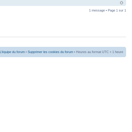
1 message • Page
1
sur
1
L’équipe du forum
•
Supprimer les cookies du forum
• Heures au format UTC + 1 heure