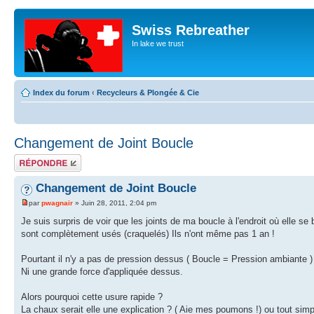
Swiss Rebreather
In lake we trust
Index du forum
‹
Recycleurs & Plongée & Cie
Changement de Joint Boucle
Répondre
Changement de Joint Boucle
par
pwagnair
» Juin 28, 2011, 2:04 pm
Je suis surpris de voir que les joints de ma boucle à l'endroit où elle s
sont complètement usés (craquelés) Ils n'ont même pas 1 an !
Pourtant il n'y a pas de pression dessus ( Boucle = Pression ambiante )
Ni une grande force d'appliquée dessus.
Alors pourquoi cette usure rapide ?
La chaux serait elle une explication ? ( Aie mes poumons !) ou tout simpl