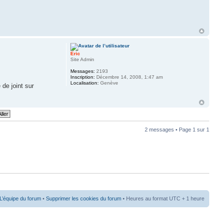
Eric
Site Admin
Messages:
2193
Inscription:
Décembre 14, 2008, 1:47 am
Localisation:
Genève
 de joint sur
2 messages • Page
1
sur
1
L’équipe du forum
•
Supprimer les cookies du forum
• Heures au format UTC + 1 heure