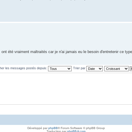
ont été vraiment maltraités car je n'ai jamais eu le besoin d'entretenir ce type
cher les messages postés depuis:
Trier par
Développé par
phpBB
® Forum Software © phpBB Group
Traduction par
phpBB-fr.com