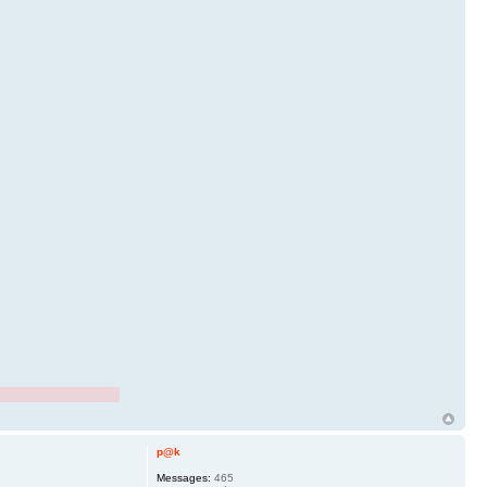
p@k
Messages:
465