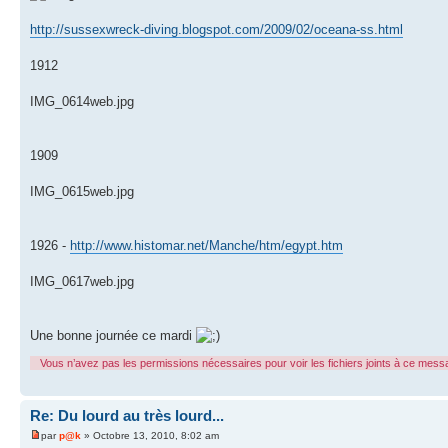
http://sussexwreck-diving.blogspot.com/2009/02/oceana-ss.html
1912
IMG_0614web.jpg
1909
IMG_0615web.jpg
1926 -
http://www.histomar.net/Manche/htm/egypt.htm
IMG_0617web.jpg
Une bonne journée ce mardi
Vous n’avez pas les permissions nécessaires pour voir les fichiers joints à ce mess
Re: Du lourd au très lourd...
par
p@k
» Octobre 13, 2010, 8:02 am