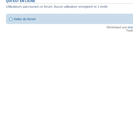
QUI EST EN LIGNE
Utilisateurs parcourant ce forum: Aucun utilisateur enregistré et 1 invité
Index du forum
Développé par
ph
Trad