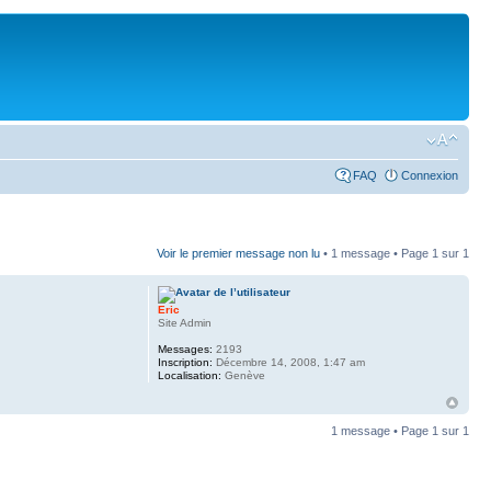
FAQ
Connexion
Voir le premier message non lu
• 1 message • Page
1
sur
1
Eric
Site Admin
Messages:
2193
Inscription:
Décembre 14, 2008, 1:47 am
Localisation:
Genève
1 message • Page
1
sur
1