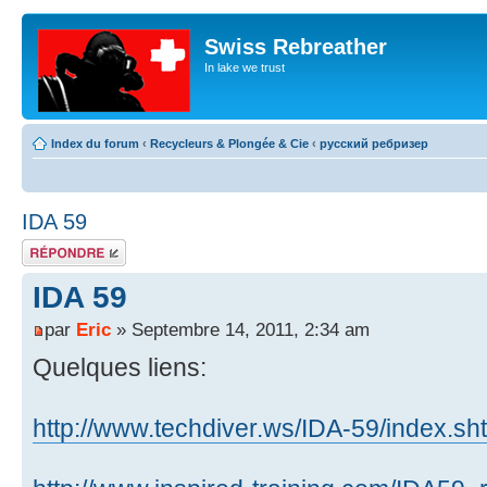
Swiss Rebreather
In lake we trust
Index du forum
‹
Recycleurs & Plongée & Cie
‹
русский ребризер
IDA 59
Répondre
IDA 59
par
Eric
» Septembre 14, 2011, 2:34 am
Quelques liens:
http://www.techdiver.ws/IDA-59/index.sh