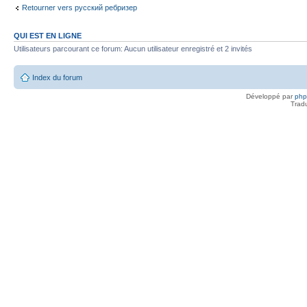
Retourner vers русский ребризер
QUI EST EN LIGNE
Utilisateurs parcourant ce forum: Aucun utilisateur enregistré et 2 invités
Index du forum
Développé par
ph
Trad