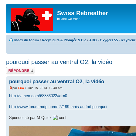
Swiss Rebreather
In lake we trust
Index du forum
‹
Recycleurs & Plongée & Cie
‹
ARO - Oxygers 55 - recycleur
pourquoi passer au ventral O2, la vidéo
Répondre
pourquoi passer au ventral O2, la vidéo
par
Eric
» Juin 15, 2013, 12:48 am
http://vimeo.com/68386022#at=0
http://www.forum-mdp.com/t27199-mais-au-fait-pourquoi
Sponsorisé par M-Quick