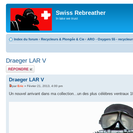
Swiss Rebreather
In lake we trust
Index du forum
‹
Recycleurs & Plongée & Cie
‹
ARO - Oxygers 55 - recycleur
Draeger LAR V
Répondre
Draeger LAR V
par
Eric
» Février 21, 2013, 4:00 pm
Un nouvel arrivant dans ma collection...un des plus célèbres ventraux