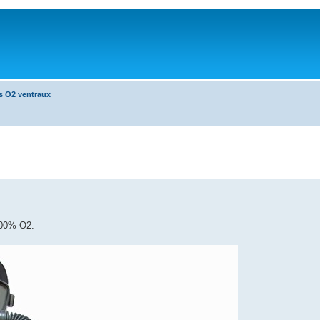
s O2 ventraux
 100% O2.