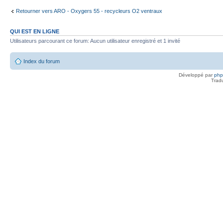
Retourner vers ARO - Oxygers 55 - recycleurs O2 ventraux
QUI EST EN LIGNE
Utilisateurs parcourant ce forum: Aucun utilisateur enregistré et 1 invité
Index du forum
Développé par
ph
Trad