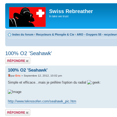
Swiss Rebreather
In lake we trust
Index du forum
‹
Recycleurs & Plongée & Cie
‹
ARO - Oxygers 55 - recycleur
100% O2 'Seahawk'
Répondre
100% O2 'Seahawk'
par
Eric
» Septembre 12, 2012, 10:02 pm
Simple et efficace...mais je préfère l'option du radial
http://www.teknosofen.com/seahawk_pic.htm
Répondre