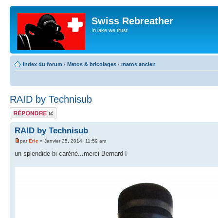
Swiss Rebreather
In lake we trust
Index du forum
‹
Matos & bricolages
‹
matos ancien
RAID by Technisub
Répondre
RAID by Technisub
par
Eric
» Janvier 25, 2014, 11:59 am
un splendide bi caréné...merci Bernard !