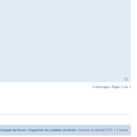
1 message • Page
1
sur
1
L’équipe du forum
•
Supprimer les cookies du forum
• Heures au format UTC + 1 heure