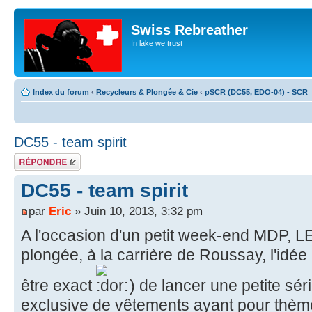
Swiss Rebreather
In lake we trust
Index du forum
‹
Recycleurs & Plongée & Cie
‹
pSCR (DC55, EDO-04) - SCR
DC55 - team spirit
Répondre
DC55 - team spirit
par
Eric
» Juin 10, 2013, 3:32 pm
A l'occasion d'un petit week-end MDP, L
plongée, à la carrière de Roussay, l'idée
être exact
) de lancer une petite série
exclusive de vêtements ayant pour thèm