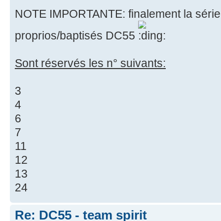
NOTE IMPORTANTE: finalement la série n
proprios/baptisés DC55
Sont réservés les n° suivants:
3
4
6
7
11
12
13
24
Re: DC55 - team spirit