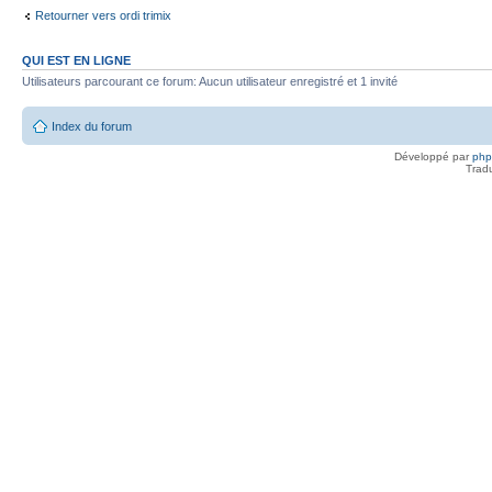
Retourner vers ordi trimix
QUI EST EN LIGNE
Utilisateurs parcourant ce forum: Aucun utilisateur enregistré et 1 invité
Index du forum
Développé par
ph
Trad