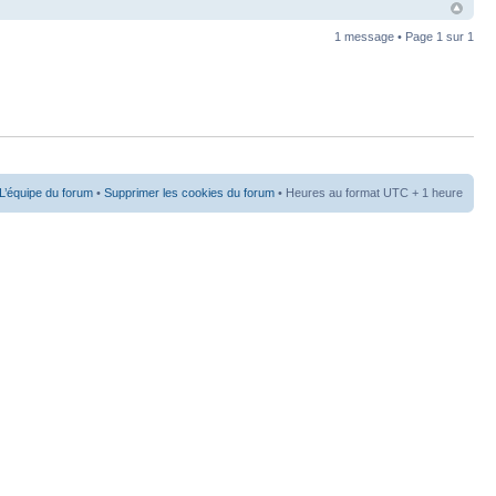
1 message • Page
1
sur
1
L’équipe du forum
•
Supprimer les cookies du forum
• Heures au format UTC + 1 heure