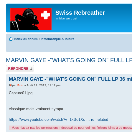
Swiss Rebreather
In lake we trust
Index du forum
‹
Informatique & loisirs
MARVIN GAYE -"WHAT'S GOING ON" FULL LP 36
Répondre
MARVIN GAYE -"WHAT'S GOING ON" FULL LP 36 min
par
Eric
» Août 19, 2012, 11:11 pm
Capture01.jpg
classique mais vraiment sympa...
https://www.youtube.com/watch?v=1kBo1Xc ... re=related
Vous n’avez pas les permissions nécessaires pour voir les fichiers joints à ce mess