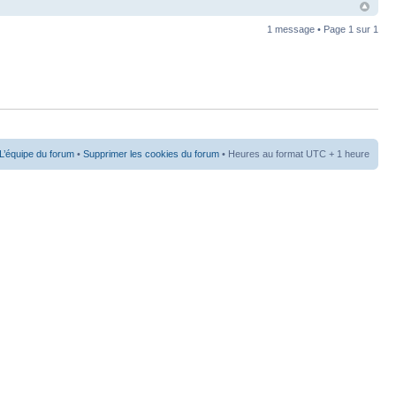
1 message • Page
1
sur
1
L’équipe du forum
•
Supprimer les cookies du forum
• Heures au format UTC + 1 heure