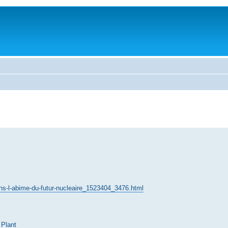
ans-l-abime-du-futur-nucleaire_1523404_3476.html
_Plant