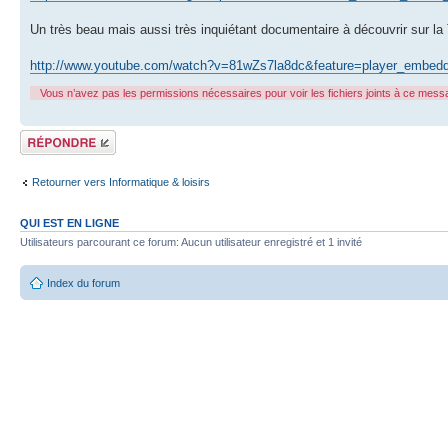
Un très beau mais aussi très inquiétant documentaire à découvrir sur la T
http://www.youtube.com/watch?v=81wZs7la8dc&feature=player_embed
Vous n’avez pas les permissions nécessaires pour voir les fichiers joints à ce mess
Répondre
Retourner vers Informatique & loisirs
QUI EST EN LIGNE
Utilisateurs parcourant ce forum: Aucun utilisateur enregistré et 1 invité
Index du forum