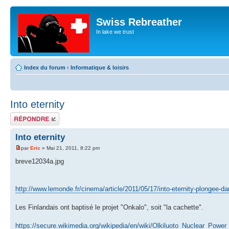
Swiss Rebreather
In lake we trust
Index du forum
‹
Informatique & loisirs
Into eternity
Répondre
Into eternity
par
Eric
» Mai 21, 2011, 8:22 pm
breve12034a.jpg
http://www.lemonde.fr/cinema/article/2011/05/17/into-eternity-plongee-d
Les Finlandais ont baptisé le projet "Onkalo", soit "la cachette".
https://secure.wikimedia.org/wikipedia/en/wiki/Olkiluoto_Nuclear_Power