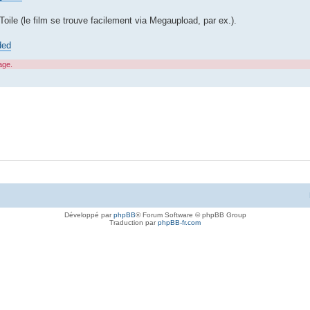
oile (le film se trouve facilement via Megaupload, par ex.).
ded
age.
Développé par
phpBB
® Forum Software © phpBB Group
Traduction par
phpBB-fr.com