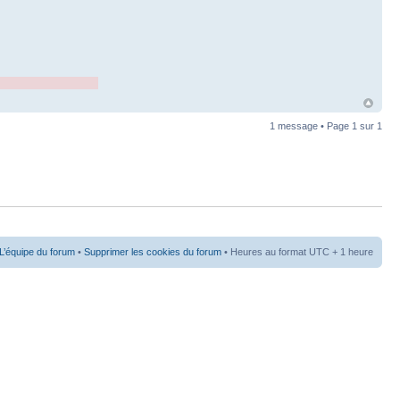
1 message • Page
1
sur
1
L’équipe du forum
•
Supprimer les cookies du forum
• Heures au format UTC + 1 heure