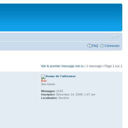
FAQ
Connexion
Voir le premier message non lu
• 1 message • Page
1
sur
1
Eric
Site Admin
Messages:
2193
Inscription:
Décembre 14, 2008, 1:47 am
Localisation:
Genève