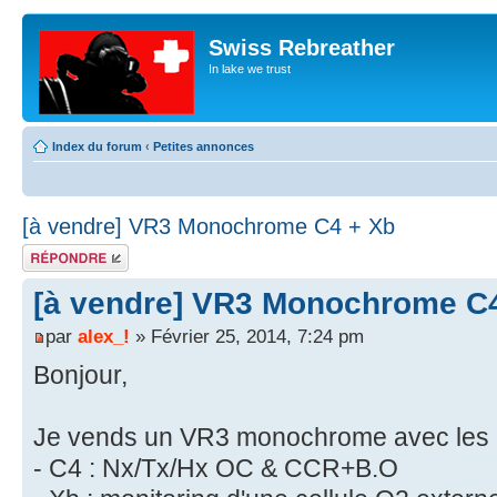
Swiss Rebreather
In lake we trust
Index du forum
‹
Petites annonces
[à vendre] VR3 Monochrome C4 + Xb
Répondre
[à vendre] VR3 Monochrome C
par
alex_!
» Février 25, 2014, 7:24 pm
Bonjour,
Je vends un VR3 monochrome avec les ca
- C4 : Nx/Tx/Hx OC & CCR+B.O