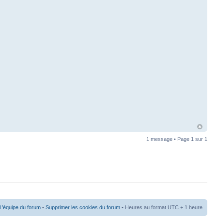
1 message • Page
1
sur
1
L’équipe du forum
•
Supprimer les cookies du forum
• Heures au format UTC + 1 heure