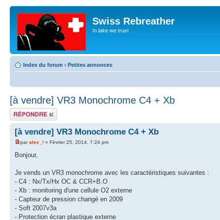
Swiss Rebreather
In lake we trust
Index du forum
‹
Petites annonces
[à vendre] VR3 Monochrome C4 + Xb
Répondre
[à vendre] VR3 Monochrome C4 + Xb
par
alex_!
» Février 25, 2014, 7:24 pm
Bonjour,
Je vends un VR3 monochrome avec les caractéristiques suivantes :
- C4 : Nx/Tx/Hx OC & CCR+B.O
- Xb : monitoring d'une cellule O2 externe
- Capteur de pression changé en 2009
- Soft 2007v3a
- Protection écran plastique externe