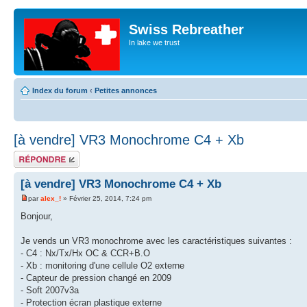
Swiss Rebreather
In lake we trust
Index du forum
‹
Petites annonces
[à vendre] VR3 Monochrome C4 + Xb
Répondre
[à vendre] VR3 Monochrome C4 + Xb
par
alex_!
» Février 25, 2014, 7:24 pm
Bonjour,
Je vends un VR3 monochrome avec les caractéristiques suivantes :
- C4 : Nx/Tx/Hx OC & CCR+B.O
- Xb : monitoring d'une cellule O2 externe
- Capteur de pression changé en 2009
- Soft 2007v3a
- Protection écran plastique externe