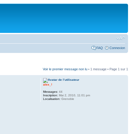
FAQ
Connexion
Voir le premier message non lu
• 1 message • Page
1
sur
1
alex_!
Messages:
44
Inscription:
Mai 2, 2010, 11:01 pm
Localisation:
Grenoble