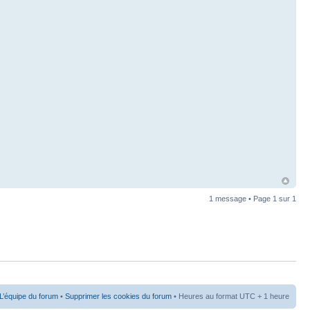
1 message • Page
1
sur
1
L’équipe du forum
•
Supprimer les cookies du forum
• Heures au format UTC + 1 heure