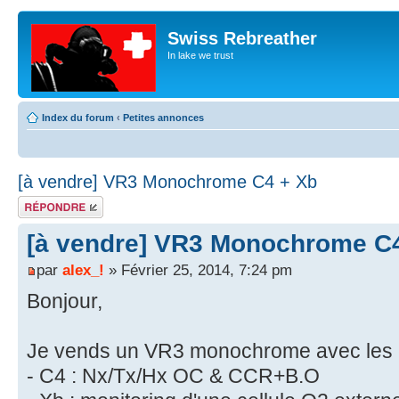
Swiss Rebreather
In lake we trust
Index du forum
‹
Petites annonces
[à vendre] VR3 Monochrome C4 + Xb
Répondre
[à vendre] VR3 Monochrome C
par
alex_!
» Février 25, 2014, 7:24 pm
Bonjour,
Je vends un VR3 monochrome avec les ca
- C4 : Nx/Tx/Hx OC & CCR+B.O