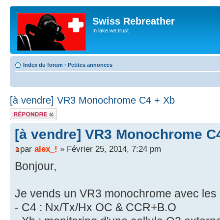
Swiss Rebreather
In lake we trust
Index du forum
‹
Petites annonces
[à vendre] VR3 Monochrome C4 + Xb
Répondre
[à vendre] VR3 Monochrome C
par
alex_!
» Février 25, 2014, 7:24 pm
Bonjour,
Je vends un VR3 monochrome avec les ca
- C4 : Nx/Tx/Hx OC & CCR+B.O