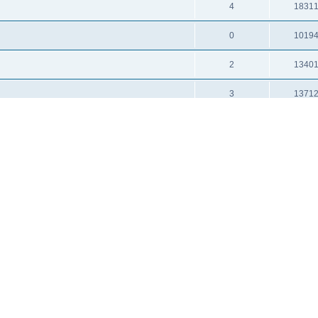
4
1831
0
1019
2
1340
3
1371
2
1215
0
1051
8
2623
0
9028
7
2318
0
9393
0
9383