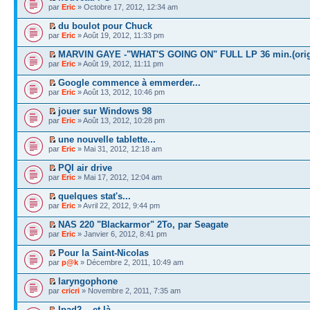
par
Eric
» Octobre 17, 2012, 12:34 am
du boulot pour Chuck
par
Eric
» Août 19, 2012, 11:33 pm
MARVIN GAYE -"WHAT'S GOING ON" FULL LP 36 min.(orig
par
Eric
» Août 19, 2012, 11:11 pm
Google commence à emmerder...
par
Eric
» Août 13, 2012, 10:46 pm
jouer sur Windows 98
par
Eric
» Août 13, 2012, 10:28 pm
une nouvelle tablette...
par
Eric
» Mai 31, 2012, 12:18 am
PQI air drive
par
Eric
» Mai 17, 2012, 12:04 am
quelques stat's...
par
Eric
» Avril 22, 2012, 9:44 pm
NAS 220 "Blackarmor" 2To, par Seagate
par
Eric
» Janvier 6, 2012, 8:41 pm
Pour la Saint-Nicolas
par
p@k
» Décembre 2, 2011, 10:49 am
laryngophone
par
cricri
» Novembre 2, 2011, 7:35 am
Ipad2... et là