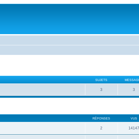
SUJETS
MESSAG
3
3
RÉPONSES
VUS
2
1414