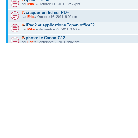
par
Mike
» Octobre 14, 2011, 12:56 pm
craquer un fichier PDF
par
Eric
» Octobre 16, 2011, 9:09 pm
iPad2 et applications "open office"?
par
Mike
» Septembre 22, 2011, 9:50 am
photo: le Canon G12
par
Eric
» Septembre 2, 2011, 9:02 pm
Mieux que AR Drone, AIRSWIMMERS
par
pwagnair
» Août 19, 2011, 9:54 am
Into eternity
par
Eric
» Mai 21, 2011, 8:22 pm
Flux RSS
par
pwagnair
» Mars 3, 2011, 4:52 pm
Ubuntu 10.10
par
Eric
» Mai 2, 2011, 11:04 pm
j'ai craqué
par
Eric
» Mars 10, 2011, 1:40 am
ils ont tout vu mais...
par
Eric
» Février 28, 2011, 9:33 pm
partage de fichiers en liberté
par
Eric
» Février 27, 2011, 1:46 pm