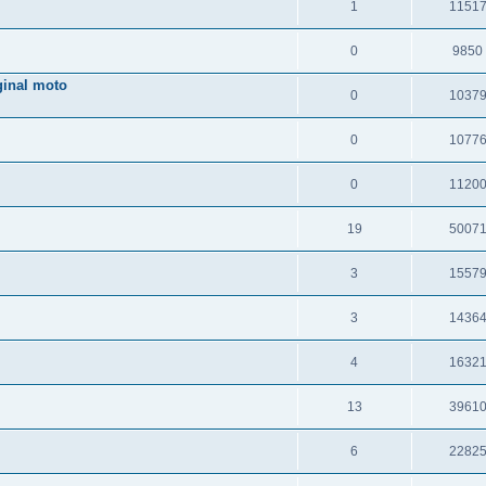
1
1151
0
9850
inal moto
0
1037
0
1077
0
1120
19
5007
3
1557
3
1436
4
1632
13
3961
6
2282