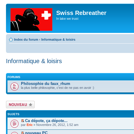
Swiss Rebreather
In lake we trust
Index du forum
‹
Informatique & loisirs
Informatique & loisirs
FORUMS
Philosophie du faux_rhum
la plus belle philosophie, c'est de ne pas en avoir :)
Écrire un nouveau
sujet
SUJETS
Ca dépote, ça dépote...
par
Eric
» Novembre 26, 2012, 1:52 am
nouveau PC