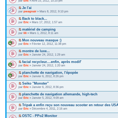
par
Eric
» Avril 15, 2012, 10:20 pm
Je l'ai
par
pwagnair
» Mars 8, 2012, 9:10 pm
Back to black...
par
Eric
» Mars 17, 2012, 1:57 am
matériel de camping
par
lili
» Mars 1, 2012, 8:11 am
Mon nouveau masque :)
par
Eric
» Février 12, 2012, 11:38 pm
montre de luxe...
par
Eric
» Janvier 24, 2012, 1:29 am
facial recycleur....enfin, après modif'
par
Eric
» Janvier 24, 2012, 1:20 am
planchette de navigation, l'épopée
par
Eric
» Janvier 6, 2012, 8:26 pm
Seiko "Monster"
par
Eric
» Janvier 6, 2012, 8:36 pm
planchette de navigation allemande, high-tech
par
Eric
» Janvier 5, 2012, 4:09 am
Tripak a enfin reçu son nouveau scooter en retour des US
par
Eric
» Décembre 4, 2011, 2:16 am
OSTC - PPo2 Monitor