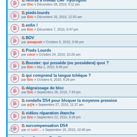
remise à niveau CMF Hydrogom
par
Eric
» Décembre 28, 2010, 9:11 pm
pieds-lourds
par
Eric
» Décembre 26, 2010, 12:50 am
enfin !
par
Eric
» Décembre 7, 2010, 9:47 pm
BOV
par
pwagnair
» Octobre 5, 2010, 3:06 pm
Pieds Lourds
par
cricri
» Octobre 24, 2010, 10:26 am
Booster: qui possède (ou possèdera) quoi ?
par
Eric
» Mai 1, 2010, 8:48 pm
qui comprend la langue tchèque ?
par
Eric
» Octobre 6, 2010, 9:26 pm
dégraissage de bloc
par
Eric
» Septembre 28, 2010, 7:43 pm
rondelle DS4 pour bloquer la moyenne pression
par
p@k
» Septembre 27, 2010, 11:37 am
vidéos réparation étanche
par
Eric
» Septembre 22, 2010, 9:28 pm
surcompensation DS4
par
el talib'...
» Septembre 18, 2010, 10:45 pm