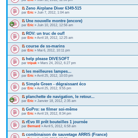
Zeno Airplane Diver 6349-515
par
Eric
» Juin 7, 2012, 1:04 am
Une nouvelle montre (encore)
par
Eric
» Juin 10, 2012, 12:56 am
ROV: un truc de ouf!
par
Eric
» Avril 18, 2012, 12:25 am
course de ss-marins
par
Eric
» Mai 6, 2012, 10:11 pm
help please DIVESOFT
par
tripak
» Mars 24, 2012, 6:27 pm
les meilleures lampes...
par
Eric
» Avril 25, 2012, 10:03 pm
Simple Green - dégraissant éco
par
Eric
» Avril 25, 2012, 9:55 pm
planchette de navigation, le retour...
par
Eric
» Janvier 18, 2012, 2:35 am
GoPro: se filmer soi-même
par
Eric
» Avril 19, 2012, 8:34 pm
rEvo III prêt bouteilles 1 journée
par
Bernard
» Avril 5, 2012, 6:58 am
combinaison de sauvetage ARRIS (France)