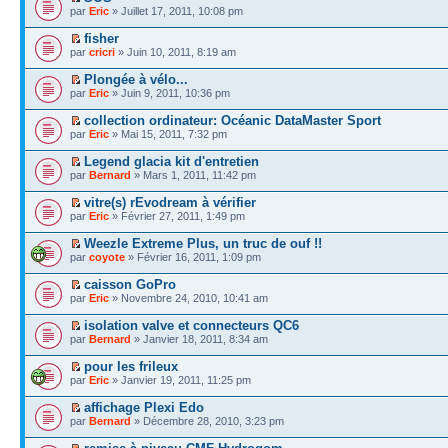
par
Eric
» Juillet 17, 2011, 10:08 pm
fisher
par
cricri
» Juin 10, 2011, 8:19 am
Plongée à vélo...
par
Eric
» Juin 9, 2011, 10:36 pm
collection ordinateur: Océanic DataMaster Sport
par
Eric
» Mai 15, 2011, 7:32 pm
Legend glacia kit d'entretien
par
Bernard
» Mars 1, 2011, 11:42 pm
vitre(s) rEvodream à vérifier
par
Eric
» Février 27, 2011, 1:49 pm
Weezle Extreme Plus, un truc de ouf !!
par
coyote
» Février 16, 2011, 1:09 pm
caisson GoPro
par
Eric
» Novembre 24, 2010, 10:41 am
isolation valve et connecteurs QC6
par
Bernard
» Janvier 18, 2011, 8:34 am
pour les frileux
par
Eric
» Janvier 19, 2011, 11:25 pm
affichage Plexi Edo
par
Bernard
» Décembre 28, 2010, 3:23 pm