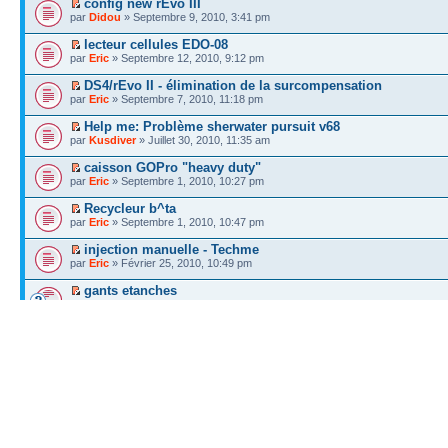
config new rEvo III
par
Didou
» Septembre 9, 2010, 3:41 pm
lecteur cellules EDO-08
par
Eric
» Septembre 12, 2010, 9:12 pm
DS4/rEvo II - élimination de la surcompensation
par
Eric
» Septembre 7, 2010, 11:18 pm
Help me: Problème sherwater pursuit v68
par
Kusdiver
» Juillet 30, 2010, 11:35 am
caisson GOPro "heavy duty"
par
Eric
» Septembre 1, 2010, 10:27 pm
Recycleur b^ta
par
Eric
» Septembre 1, 2010, 10:47 pm
injection manuelle - Techme
par
Eric
» Février 25, 2010, 10:49 pm
gants etanches
par
coyote
» Juin 24, 2010, 1:47 pm
[RECH] pour mixchek
par
cricri
» Juillet 29, 2010, 4:38 pm
[RECH] pour revo II
par
cricri
» Juillet 29, 2010, 4:34 pm
[AV] Bauer Capitano, 1974, 300 heures
par
lili
» Juillet 28, 2010, 12:24 pm