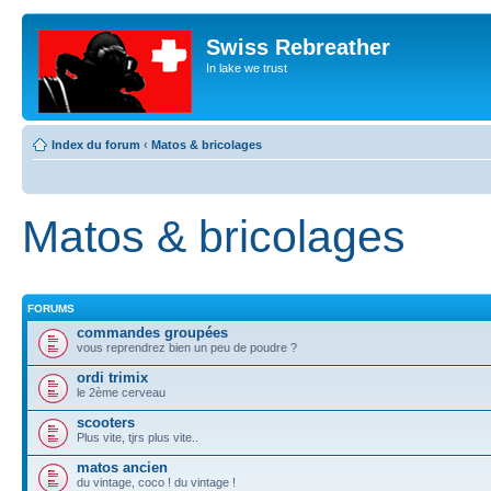
Swiss Rebreather
In lake we trust
Index du forum
‹
Matos & bricolages
Matos & bricolages
FORUMS
commandes groupées
vous reprendrez bien un peu de poudre ?
ordi trimix
le 2ème cerveau
scooters
Plus vite, tjrs plus vite..
matos ancien
du vintage, coco ! du vintage !