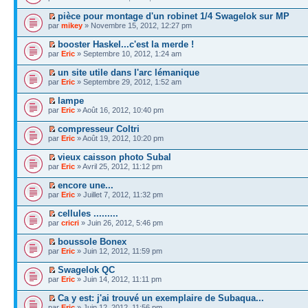
pièce pour montage d'un robinet 1/4 Swagelok sur MP
par
mikey
» Novembre 15, 2012, 12:27 pm
booster Haskel...c'est la merde !
par
Eric
» Septembre 10, 2012, 1:24 am
un site utile dans l'arc lémanique
par
Eric
» Septembre 29, 2012, 1:52 am
lampe
par
Eric
» Août 16, 2012, 10:40 pm
compresseur Coltri
par
Eric
» Août 19, 2012, 10:20 pm
vieux caisson photo Subal
par
Eric
» Avril 25, 2012, 11:12 pm
encore une...
par
Eric
» Juillet 7, 2012, 11:32 pm
cellules .........
par
cricri
» Juin 26, 2012, 5:46 pm
boussole Bonex
par
Eric
» Juin 12, 2012, 11:59 pm
Swagelok QC
par
Eric
» Juin 14, 2012, 11:11 pm
Ca y est: j'ai trouvé un exemplaire de Subaqua...
par
Eric
» Juin 12, 2012, 11:56 pm