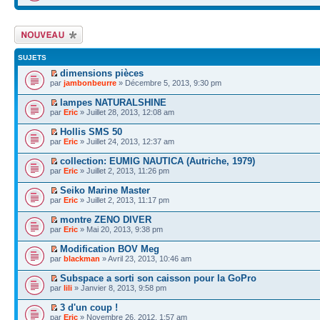
Écrire un nouveau
sujet
SUJETS
dimensions pièces
par
jambonbeurre
» Décembre 5, 2013, 9:30 pm
lampes NATURALSHINE
par
Eric
» Juillet 28, 2013, 12:08 am
Hollis SMS 50
par
Eric
» Juillet 24, 2013, 12:37 am
collection: EUMIG NAUTICA (Autriche, 1979)
par
Eric
» Juillet 2, 2013, 11:26 pm
Seiko Marine Master
par
Eric
» Juillet 2, 2013, 11:17 pm
montre ZENO DIVER
par
Eric
» Mai 20, 2013, 9:38 pm
Modification BOV Meg
par
blackman
» Avril 23, 2013, 10:46 am
Subspace a sorti son caisson pour la GoPro
par
lili
» Janvier 8, 2013, 9:58 pm
3 d'un coup !
par
Eric
» Novembre 26, 2012, 1:57 am