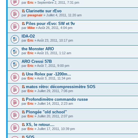
par
Eric
» Septembre 2, 2011, 7:31 pm
Clarinette sur rEvo
par
pwagnair
» Juillet 4, 2011, 11:20 am
Piles pour rEvo: SW et 9v
par
Mike
» Août 26, 2011, 4:04 pm
IDA-O2
par
Eric
» Août 23, 2011, 10:17 pm
the Monster ARO
par
Eric
» Août 15, 2011, 1:12 am
ARO Cressi 57B
par
Eric
» Août 7, 2011, 9:00 pm
Une Rolex par -1200m...
par
Eric
» Août 3, 2011, 11:34 pm
matos rétro: décompressimètre SOS
par
Eric
» Juillet 29, 2011, 7:06 pm
Profondimètre commando russe
par
Eric
» Juillet 14, 2011, 2:23 am
Plongée "old school"
par
Eric
» Juillet 20, 2011, 2:07 pm
XS, le retour....
par
Eric
» Juillet 17, 2011, 10:39 pm
SOS