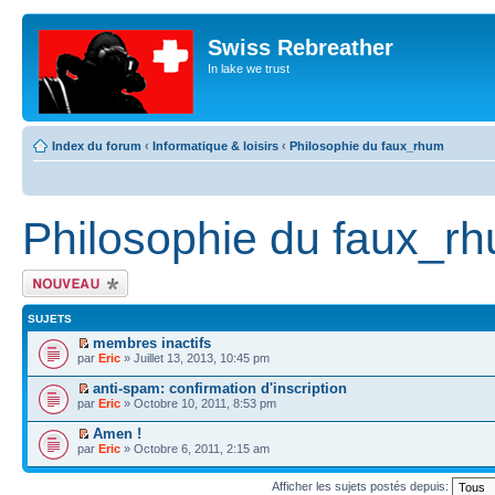
Swiss Rebreather
In lake we trust
Index du forum
‹
Informatique & loisirs
‹
Philosophie du faux_rhum
Philosophie du faux_r
Écrire un nouveau
sujet
SUJETS
membres inactifs
par
Eric
» Juillet 13, 2013, 10:45 pm
anti-spam: confirmation d'inscription
par
Eric
» Octobre 10, 2011, 8:53 pm
Amen !
par
Eric
» Octobre 6, 2011, 2:15 am
Afficher les sujets postés depuis: