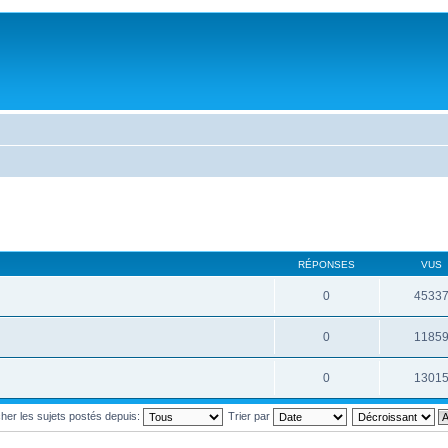
RÉPONSES
VUS
0
4533
0
1185
0
1301
cher les sujets postés depuis:
Trier par