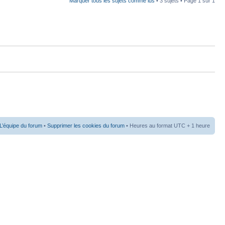
Marquer tous les sujets comme lus
• 3 sujets • Page
1
sur
1
L’équipe du forum
•
Supprimer les cookies du forum
• Heures au format UTC + 1 heure