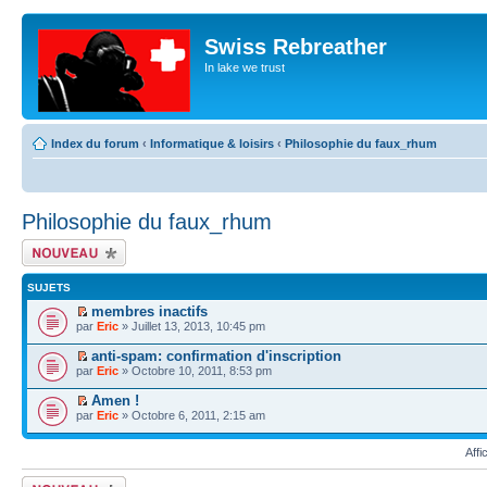
Swiss Rebreather
In lake we trust
Index du forum
‹
Informatique & loisirs
‹
Philosophie du faux_rhum
Philosophie du faux_rhum
Écrire un nouveau
sujet
SUJETS
membres inactifs
par
Eric
» Juillet 13, 2013, 10:45 pm
anti-spam: confirmation d'inscription
par
Eric
» Octobre 10, 2011, 8:53 pm
Amen !
par
Eric
» Octobre 6, 2011, 2:15 am
Affi
Écrire un nouveau