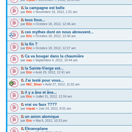
la campagne est belle
par
Eric
» Novembre 16, 2012, 1:51 am
tous fous...
par
Eric
» Octobre 18, 2012, 12:46 am
ces mythes dont on nous abreuvent...
par
Eric
» Octobre 18, 2012, 12:40 am
la fin ?
par
Eric
» Octobre 18, 2012, 12:27 am
Ca va bouger dans la chaumière
par
nas
» Septembre 4, 2012, 10:44 am
la Sainte-Vierge est...
par
Eric
» Août 29, 2012, 12:41 am
J'ai testé pour vous...
par
MiC_Diver
» Août 27, 2012, 11:02 am
il y a âne et âne...
par
Eric
» Juillet 31, 2012, 12:04 am
vrai ou faux ????
par
tripak
» Juin 24, 2012, 8:01 am
un avion atomique
par
Eric
» Mai 6, 2012, 10:23 pm
Ekranoplane