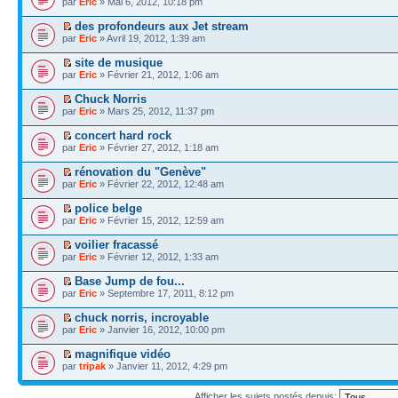
par
Eric
» Mai 6, 2012, 10:18 pm
des profondeurs aux Jet stream
par
Eric
» Avril 19, 2012, 1:39 am
site de musique
par
Eric
» Février 21, 2012, 1:06 am
Chuck Norris
par
Eric
» Mars 25, 2012, 11:37 pm
concert hard rock
par
Eric
» Février 27, 2012, 1:18 am
rénovation du "Genève"
par
Eric
» Février 22, 2012, 12:48 am
police belge
par
Eric
» Février 15, 2012, 12:59 am
voilier fracassé
par
Eric
» Février 12, 2012, 1:33 am
Base Jump de fou...
par
Eric
» Septembre 17, 2011, 8:12 pm
chuck norris, incroyable
par
Eric
» Janvier 16, 2012, 10:00 pm
magnifique vidéo
par
tripak
» Janvier 11, 2012, 4:29 pm
Afficher les sujets postés depuis: