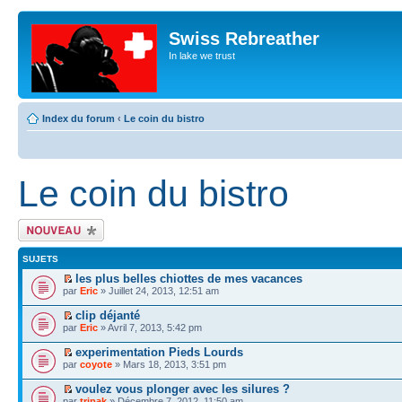
Swiss Rebreather
In lake we trust
Index du forum
‹
Le coin du bistro
Le coin du bistro
Écrire un nouveau
sujet
SUJETS
les plus belles chiottes de mes vacances
par
Eric
» Juillet 24, 2013, 12:51 am
clip déjanté
par
Eric
» Avril 7, 2013, 5:42 pm
experimentation Pieds Lourds
par
coyote
» Mars 18, 2013, 3:51 pm
voulez vous plonger avec les silures ?
par
tripak
» Décembre 7, 2012, 11:50 am