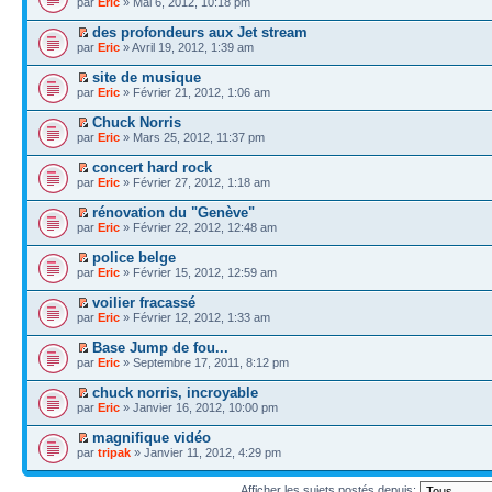
par
Eric
» Mai 6, 2012, 10:18 pm
des profondeurs aux Jet stream
par
Eric
» Avril 19, 2012, 1:39 am
site de musique
par
Eric
» Février 21, 2012, 1:06 am
Chuck Norris
par
Eric
» Mars 25, 2012, 11:37 pm
concert hard rock
par
Eric
» Février 27, 2012, 1:18 am
rénovation du "Genève"
par
Eric
» Février 22, 2012, 12:48 am
police belge
par
Eric
» Février 15, 2012, 12:59 am
voilier fracassé
par
Eric
» Février 12, 2012, 1:33 am
Base Jump de fou...
par
Eric
» Septembre 17, 2011, 8:12 pm
chuck norris, incroyable
par
Eric
» Janvier 16, 2012, 10:00 pm
magnifique vidéo
par
tripak
» Janvier 11, 2012, 4:29 pm
Afficher les sujets postés depuis: