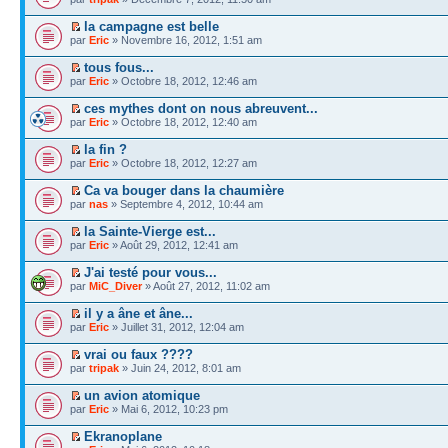
la campagne est belle
par
Eric
» Novembre 16, 2012, 1:51 am
tous fous...
par
Eric
» Octobre 18, 2012, 12:46 am
ces mythes dont on nous abreuvent...
par
Eric
» Octobre 18, 2012, 12:40 am
la fin ?
par
Eric
» Octobre 18, 2012, 12:27 am
Ca va bouger dans la chaumière
par
nas
» Septembre 4, 2012, 10:44 am
la Sainte-Vierge est...
par
Eric
» Août 29, 2012, 12:41 am
J'ai testé pour vous...
par
MiC_Diver
» Août 27, 2012, 11:02 am
il y a âne et âne...
par
Eric
» Juillet 31, 2012, 12:04 am
vrai ou faux ????
par
tripak
» Juin 24, 2012, 8:01 am
un avion atomique
par
Eric
» Mai 6, 2012, 10:23 pm
Ekranoplane