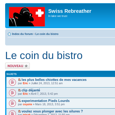
Swiss Rebreather
In lake we trust
Index du forum
‹
Le coin du bistro
Le coin du bistro
Écrire un nouveau
sujet
SUJETS
les plus belles chiottes de mes vacances
par
Eric
» Juillet 24, 2013, 12:51 am
clip déjanté
par
Eric
» Avril 7, 2013, 5:42 pm
experimentation Pieds Lourds
par
coyote
» Mars 18, 2013, 3:51 pm
voulez vous plonger avec les silures ?
par
tripak
» Décembre 7, 2012, 11:50 am