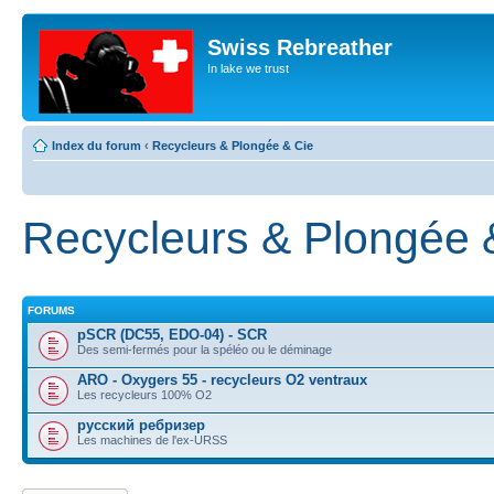
Swiss Rebreather
In lake we trust
Index du forum
‹
Recycleurs & Plongée & Cie
Recycleurs & Plongée 
FORUMS
pSCR (DC55, EDO-04) - SCR
Des semi-fermés pour la spéléo ou le déminage
ARO - Oxygers 55 - recycleurs O2 ventraux
Les recycleurs 100% O2
русский ребризер
Les machines de l'ex-URSS