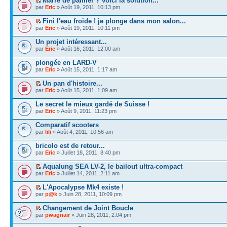
Marre de palmer ? voici la solution...
par
Eric
» Août 19, 2011, 10:13 pm
Fini l'eau froide ! je plonge dans mon salon...
par
Eric
» Août 19, 2011, 10:11 pm
Un projet intéressant...
par
Eric
» Août 16, 2011, 12:00 am
plongée en LARD-V
par
Eric
» Août 15, 2011, 1:17 am
Un pan d'histoire...
par
Eric
» Août 15, 2011, 1:09 am
Le secret le mieux gardé de Suisse !
par
Eric
» Août 9, 2011, 11:23 pm
Comparatif scooters
par
lili
» Août 4, 2011, 10:56 am
bricolo est de retour...
par
Eric
» Juillet 18, 2011, 8:40 pm
Aqualung SEA LV-2, le bailout ultra-compact
par
Eric
» Juillet 14, 2011, 2:11 am
L'Apocalypse Mk4 existe !
par
p@k
» Juin 28, 2011, 10:09 pm
Changement de Joint Boucle
par
pwagnair
» Juin 28, 2011, 2:04 pm