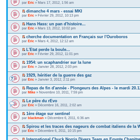
par
Eric
» Mars 17, 2012, 1:56 am
dimanche 4 mars - essai MKI
par
Eric
» Février 29, 2012, 10:13 pm
Hans Hass: un pan d'histoire...
par
Eric
» Mars 13, 2012, 10:02 pm
cherche documentation en Français sur l'Ouroboros
par
Eric
» Mars 4, 2012, 12:12 am
L'Etat perde la boule...
par
Eric
» Février 29, 2012, 11:01 pm
1954: un scaphandrier sur la lune
par
Eric
» Janvier 28, 2012, 2:03 pm
1929, héritier de la guerre des gaz
par
Eric
» Janvier 3, 2012, 2:11 pm
Repas de fin d'année - Plongeurs des Alpes - le mardi 20.1
par
Mike
» Novembre 10, 2011, 7:59 pm
Le père du rEvo
par
Eric
» Décembre 16, 2011, 2:02 am
1ère étage sur sentinel
par
blackman
» Décembre 6, 2011, 6:36 am
Spirou et les traces des nageurs de combat italiens de la
par
Eric
» Décembre 6, 2011, 10:15 pm
International Chuck Norris Divers Team en Egypte Chapitre