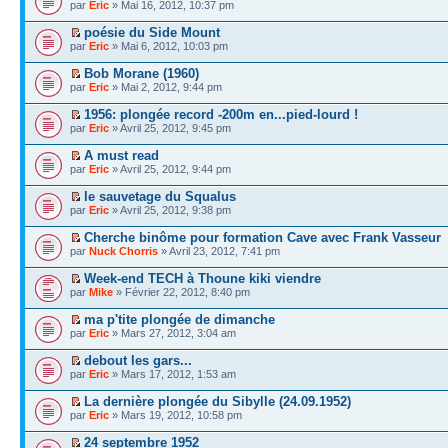
par
Eric
» Mai 16, 2012, 10:37 pm
poésie du Side Mount
par
Eric
» Mai 6, 2012, 10:03 pm
Bob Morane (1960)
par
Eric
» Mai 2, 2012, 9:44 pm
1956: plongée record -200m en...pied-lourd !
par
Eric
» Avril 25, 2012, 9:45 pm
A must read
par
Eric
» Avril 25, 2012, 9:44 pm
le sauvetage du Squalus
par
Eric
» Avril 25, 2012, 9:38 pm
Cherche binôme pour formation Cave avec Frank Vasseur
par
Nuck Chorris
» Avril 23, 2012, 7:41 pm
Week-end TECH à Thoune kiki viendre
par
Mike
» Février 22, 2012, 8:40 pm
ma p'tite plongée de dimanche
par
Eric
» Mars 27, 2012, 3:04 am
debout les gars...
par
Eric
» Mars 17, 2012, 1:53 am
La dernière plongée du Sibylle (24.09.1952)
par
Eric
» Mars 19, 2012, 10:58 pm
24 septembre 1952