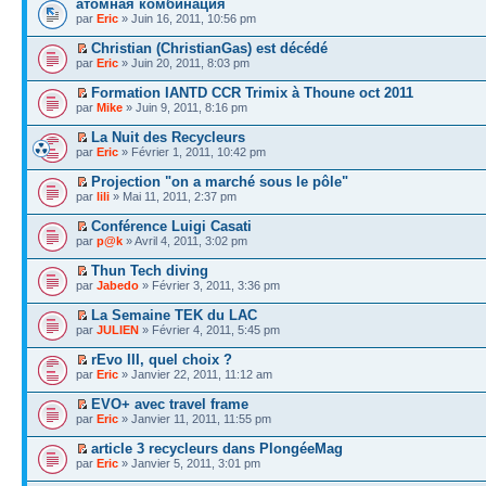
атомная комбинация
par
Eric
» Juin 16, 2011, 10:56 pm
Christian (ChristianGas) est décédé
par
Eric
» Juin 20, 2011, 8:03 pm
Formation IANTD CCR Trimix à Thoune oct 2011
par
Mike
» Juin 9, 2011, 8:16 pm
La Nuit des Recycleurs
par
Eric
» Février 1, 2011, 10:42 pm
Projection "on a marché sous le pôle"
par
lili
» Mai 11, 2011, 2:37 pm
Conférence Luigi Casati
par
p@k
» Avril 4, 2011, 3:02 pm
Thun Tech diving
par
Jabedo
» Février 3, 2011, 3:36 pm
La Semaine TEK du LAC
par
JULIEN
» Février 4, 2011, 5:45 pm
rEvo III, quel choix ?
par
Eric
» Janvier 22, 2011, 11:12 am
EVO+ avec travel frame
par
Eric
» Janvier 11, 2011, 11:55 pm
article 3 recycleurs dans PlongéeMag
par
Eric
» Janvier 5, 2011, 3:01 pm