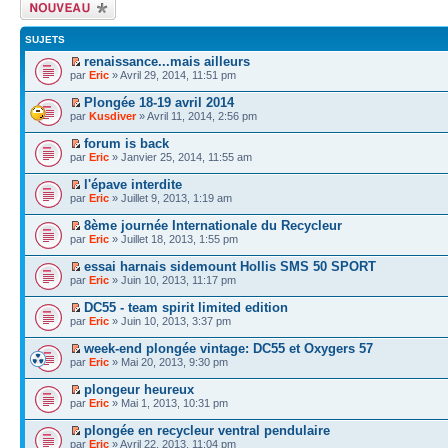
Écrire un nouveau
sujet
SUJETS
renaissance...mais ailleurs
par
Eric
» Avril 29, 2014, 11:51 pm
Plongée 18-19 avril 2014
par
Kusdiver
» Avril 11, 2014, 2:56 pm
forum is back
par
Eric
» Janvier 25, 2014, 11:55 am
l'épave interdite
par
Eric
» Juillet 9, 2013, 1:19 am
8ème journée Internationale du Recycleur
par
Eric
» Juillet 18, 2013, 1:55 pm
essai harnais sidemount Hollis SMS 50 SPORT
par
Eric
» Juin 10, 2013, 11:17 pm
DC55 - team spirit limited edition
par
Eric
» Juin 10, 2013, 3:37 pm
week-end plongée vintage: DC55 et Oxygers 57
par
Eric
» Mai 20, 2013, 9:30 pm
plongeur heureux
par
Eric
» Mai 1, 2013, 10:31 pm
plongée en recycleur ventral pendulaire
par
Eric
» Avril 22, 2013, 11:04 pm