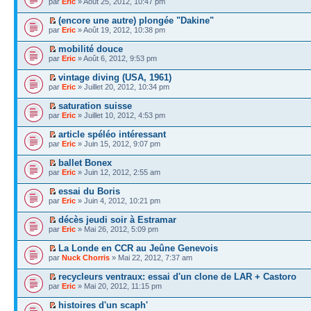
par
Eric
» Août 25, 2012, 10:47 pm
(encore une autre) plongée "Dakine"
par
Eric
» Août 19, 2012, 10:38 pm
mobilité douce
par
Eric
» Août 6, 2012, 9:53 pm
vintage diving (USA, 1961)
par
Eric
» Juillet 20, 2012, 10:34 pm
saturation suisse
par
Eric
» Juillet 10, 2012, 4:53 pm
article spéléo intéressant
par
Eric
» Juin 15, 2012, 9:07 pm
ballet Bonex
par
Eric
» Juin 12, 2012, 2:55 am
essai du Boris
par
Eric
» Juin 4, 2012, 10:21 pm
décès jeudi soir à Estramar
par
Eric
» Mai 26, 2012, 5:09 pm
La Londe en CCR au Jeûne Genevois
par
Nuck Chorris
» Mai 22, 2012, 7:37 am
recycleurs ventraux: essai d'un clone de LAR + Castoro
par
Eric
» Mai 20, 2012, 11:15 pm
histoires d'un scaph'