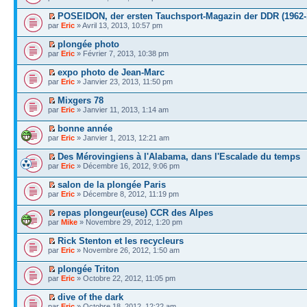
POSEIDON, der ersten Tauchsport-Magazin der DDR (1962-
par
Eric
» Avril 13, 2013, 10:57 pm
plongée photo
par
Eric
» Février 7, 2013, 10:38 pm
expo photo de Jean-Marc
par
Eric
» Janvier 23, 2013, 11:50 pm
Mixgers 78
par
Eric
» Janvier 11, 2013, 1:14 am
bonne année
par
Eric
» Janvier 1, 2013, 12:21 am
Des Mérovingiens à l'Alabama, dans l'Escalade du temps
par
Eric
» Décembre 16, 2012, 9:06 pm
salon de la plongée Paris
par
Eric
» Décembre 8, 2012, 11:19 pm
repas plongeur(euse) CCR des Alpes
par
Mike
» Novembre 29, 2012, 1:20 pm
Rick Stenton et les recycleurs
par
Eric
» Novembre 26, 2012, 1:50 am
plongée Triton
par
Eric
» Octobre 22, 2012, 11:05 pm
dive of the dark
par
Eric
» Octobre 18, 2012, 12:22 am