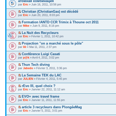
атомная комбинация
par
Eric
» Juin 16, 2011, 10:56 pm
Christian (ChristianGas) est décédé
par
Eric
» Juin 20, 2011, 8:03 pm
Formation IANTD CCR Trimix à Thoune oct 2011
par
Mike
» Juin 9, 2011, 8:16 pm
La Nuit des Recycleurs
par
Eric
» Février 1, 2011, 10:42 pm
Projection "on a marché sous le pôle"
par
lili
» Mai 11, 2011, 2:37 pm
Conférence Luigi Casati
par
p@k
» Avril 4, 2011, 3:02 pm
Thun Tech diving
par
Jabedo
» Février 3, 2011, 3:36 pm
La Semaine TEK du LAC
par
JULIEN
» Février 4, 2011, 5:45 pm
rEvo III, quel choix ?
par
Eric
» Janvier 22, 2011, 11:12 am
EVO+ avec travel frame
par
Eric
» Janvier 11, 2011, 11:55 pm
article 3 recycleurs dans PlongéeMag
par
Eric
» Janvier 5, 2011, 3:01 pm