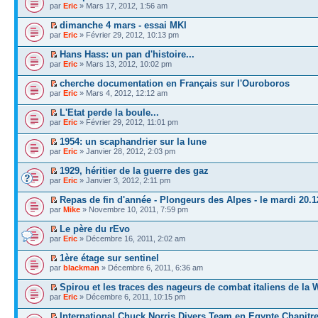
par
Eric
» Mars 17, 2012, 1:56 am
dimanche 4 mars - essai MKI
par
Eric
» Février 29, 2012, 10:13 pm
Hans Hass: un pan d'histoire...
par
Eric
» Mars 13, 2012, 10:02 pm
cherche documentation en Français sur l'Ouroboros
par
Eric
» Mars 4, 2012, 12:12 am
L'Etat perde la boule...
par
Eric
» Février 29, 2012, 11:01 pm
1954: un scaphandrier sur la lune
par
Eric
» Janvier 28, 2012, 2:03 pm
1929, héritier de la guerre des gaz
par
Eric
» Janvier 3, 2012, 2:11 pm
Repas de fin d'année - Plongeurs des Alpes - le mardi 20.1
par
Mike
» Novembre 10, 2011, 7:59 pm
Le père du rEvo
par
Eric
» Décembre 16, 2011, 2:02 am
1ère étage sur sentinel
par
blackman
» Décembre 6, 2011, 6:36 am
Spirou et les traces des nageurs de combat italiens de la
par
Eric
» Décembre 6, 2011, 10:15 pm
International Chuck Norris Divers Team en Egypte Chapitre