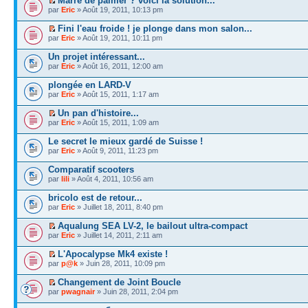
Marre de palmer ? voici la solution...
par
Eric
» Août 19, 2011, 10:13 pm
Fini l'eau froide ! je plonge dans mon salon...
par
Eric
» Août 19, 2011, 10:11 pm
Un projet intéressant...
par
Eric
» Août 16, 2011, 12:00 am
plongée en LARD-V
par
Eric
» Août 15, 2011, 1:17 am
Un pan d'histoire...
par
Eric
» Août 15, 2011, 1:09 am
Le secret le mieux gardé de Suisse !
par
Eric
» Août 9, 2011, 11:23 pm
Comparatif scooters
par
lili
» Août 4, 2011, 10:56 am
bricolo est de retour...
par
Eric
» Juillet 18, 2011, 8:40 pm
Aqualung SEA LV-2, le bailout ultra-compact
par
Eric
» Juillet 14, 2011, 2:11 am
L'Apocalypse Mk4 existe !
par
p@k
» Juin 28, 2011, 10:09 pm
Changement de Joint Boucle
par
pwagnair
» Juin 28, 2011, 2:04 pm