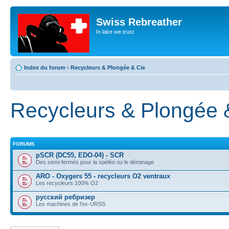
Swiss Rebreather
In lake we trust
Index du forum
‹
Recycleurs & Plongée & Cie
Recycleurs & Plongée 
FORUMS
pSCR (DC55, EDO-04) - SCR
Des semi-fermés pour la spéléo ou le déminage
ARO - Oxygers 55 - recycleurs O2 ventraux
Les recycleurs 100% O2
русский ребризер
Les machines de l'ex-URSS