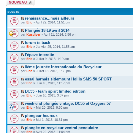
Écrire un nouveau
sujet
SUJETS
renaissance...mais ailleurs
par
Eric
» Avril 29, 2014, 11:51 pm
Plongée 18-19 avril 2014
par
Kusdiver
» Avril 11, 2014, 2:56 pm
forum is back
par
Eric
» Janvier 25, 2014, 11:55 am
l'épave interdite
par
Eric
» Juillet 9, 2013, 1:19 am
8ème journée Internationale du Recycleur
par
Eric
» Juillet 18, 2013, 1:55 pm
essai harnais sidemount Hollis SMS 50 SPORT
par
Eric
» Juin 10, 2013, 11:17 pm
DC55 - team spirit limited edition
par
Eric
» Juin 10, 2013, 3:37 pm
week-end plongée vintage: DC55 et Oxygers 57
par
Eric
» Mai 20, 2013, 9:30 pm
plongeur heureux
par
Eric
» Mai 1, 2013, 10:31 pm
plongée en recycleur ventral pendulaire
par
Eric
» Avril 22, 2013, 11:04 pm