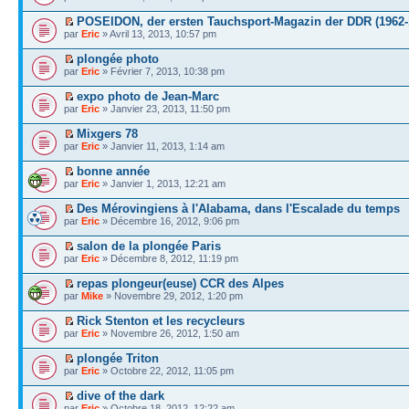
POSEIDON, der ersten Tauchsport-Magazin der DDR (1962-
par
Eric
» Avril 13, 2013, 10:57 pm
plongée photo
par
Eric
» Février 7, 2013, 10:38 pm
expo photo de Jean-Marc
par
Eric
» Janvier 23, 2013, 11:50 pm
Mixgers 78
par
Eric
» Janvier 11, 2013, 1:14 am
bonne année
par
Eric
» Janvier 1, 2013, 12:21 am
Des Mérovingiens à l'Alabama, dans l'Escalade du temps
par
Eric
» Décembre 16, 2012, 9:06 pm
salon de la plongée Paris
par
Eric
» Décembre 8, 2012, 11:19 pm
repas plongeur(euse) CCR des Alpes
par
Mike
» Novembre 29, 2012, 1:20 pm
Rick Stenton et les recycleurs
par
Eric
» Novembre 26, 2012, 1:50 am
plongée Triton
par
Eric
» Octobre 22, 2012, 11:05 pm
dive of the dark
par
Eric
» Octobre 18, 2012, 12:22 am