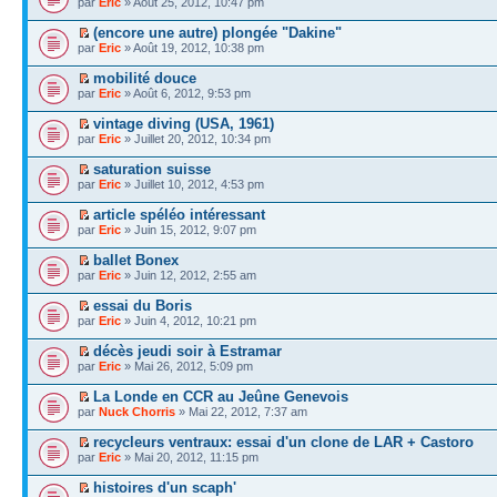
par
Eric
» Août 25, 2012, 10:47 pm
(encore une autre) plongée "Dakine"
par
Eric
» Août 19, 2012, 10:38 pm
mobilité douce
par
Eric
» Août 6, 2012, 9:53 pm
vintage diving (USA, 1961)
par
Eric
» Juillet 20, 2012, 10:34 pm
saturation suisse
par
Eric
» Juillet 10, 2012, 4:53 pm
article spéléo intéressant
par
Eric
» Juin 15, 2012, 9:07 pm
ballet Bonex
par
Eric
» Juin 12, 2012, 2:55 am
essai du Boris
par
Eric
» Juin 4, 2012, 10:21 pm
décès jeudi soir à Estramar
par
Eric
» Mai 26, 2012, 5:09 pm
La Londe en CCR au Jeûne Genevois
par
Nuck Chorris
» Mai 22, 2012, 7:37 am
recycleurs ventraux: essai d'un clone de LAR + Castoro
par
Eric
» Mai 20, 2012, 11:15 pm
histoires d'un scaph'