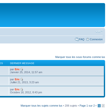
FAQ
Connexion
Marquer tous les sous-forums comme lus
ES
DERNIER MESSAGE
par
Eric
Janvier 25, 2014, 11:57 am
par
Eric
Juillet 21, 2013, 3:23 am
par
Eric
Octobre 18, 2012, 8:43 pm
Marquer tous les sujets comme lus
• 206 sujets •
Page
1
sur
2
•
1
2