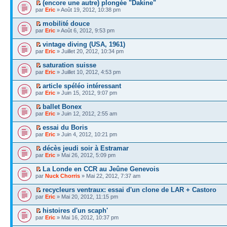
(encore une autre) plongée "Dakine"
par
Eric
» Août 19, 2012, 10:38 pm
mobilité douce
par
Eric
» Août 6, 2012, 9:53 pm
vintage diving (USA, 1961)
par
Eric
» Juillet 20, 2012, 10:34 pm
saturation suisse
par
Eric
» Juillet 10, 2012, 4:53 pm
article spéléo intéressant
par
Eric
» Juin 15, 2012, 9:07 pm
ballet Bonex
par
Eric
» Juin 12, 2012, 2:55 am
essai du Boris
par
Eric
» Juin 4, 2012, 10:21 pm
décès jeudi soir à Estramar
par
Eric
» Mai 26, 2012, 5:09 pm
La Londe en CCR au Jeûne Genevois
par
Nuck Chorris
» Mai 22, 2012, 7:37 am
recycleurs ventraux: essai d'un clone de LAR + Castoro
par
Eric
» Mai 20, 2012, 11:15 pm
histoires d'un scaph'
par
Eric
» Mai 16, 2012, 10:37 pm