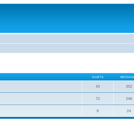
SUJETS
MESSAG
43
352
72
246
9
24