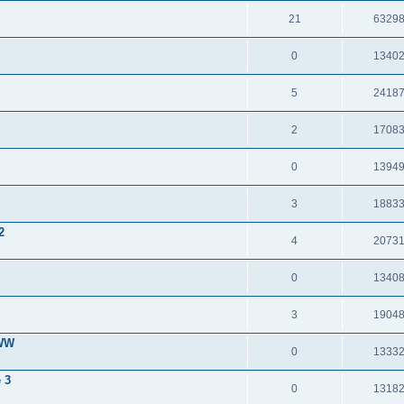
21
6329
0
1340
5
2418
2
1708
0
1394
3
1883
2
4
2073
0
1340
3
1904
 WW
0
1333
 3
0
1318