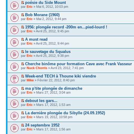
poésie du Side Mount
par
Eric
» Mai 6, 2012, 10:03 pm
Bob Morane (1960)
par
Eric
» Mai 2, 2012, 9:44 pm
1956: plongée record -200m en...pied-lourd !
par
Eric
» Avril 25, 2012, 9:45 pm
A must read
par
Eric
» Avril 25, 2012, 9:44 pm
le sauvetage du Squalus
par
Eric
» Avril 25, 2012, 9:38 pm
Cherche binôme pour formation Cave avec Frank Vasseur
par
Nuck Chorris
» Avril 23, 2012, 7:41 pm
Week-end TECH à Thoune kiki viendre
par
Mike
» Février 22, 2012, 8:40 pm
ma p'tite plongée de dimanche
par
Eric
» Mars 27, 2012, 3:04 am
debout les gars...
par
Eric
» Mars 17, 2012, 1:53 am
La dernière plongée du Sibylle (24.09.1952)
par
Eric
» Mars 19, 2012, 10:58 pm
24 septembre 1952
par
Eric
» Mars 17, 2012, 1:56 am