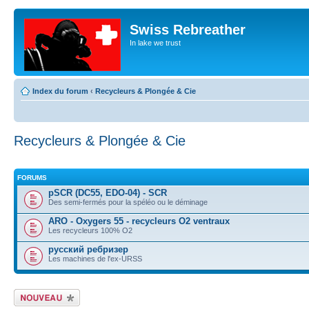
Swiss Rebreather
In lake we trust
Index du forum
‹
Recycleurs & Plongée & Cie
Recycleurs & Plongée & Cie
FORUMS
pSCR (DC55, EDO-04) - SCR
Des semi-fermés pour la spéléo ou le déminage
ARO - Oxygers 55 - recycleurs O2 ventraux
Les recycleurs 100% O2
русский ребризер
Les machines de l'ex-URSS
Écrire un nouveau
sujet