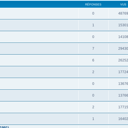
RÉPONSES
VUS
0
4876
1
1530
0
1410
7
2943
6
2625
2
1772
0
1367
0
1376
2
1771
1
1640
1991)