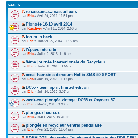
SUJETS
renaissance...mais ailleurs
par
Eric
» Avril 29, 2014, 11:51 pm
Plongée 18-19 avril 2014
par
Kusdiver
» Avril 11, 2014, 2:56 pm
forum is back
par
Eric
» Janvier 25, 2014, 11:55 am
l'épave interdite
par
Eric
» Juillet 9, 2013, 1:19 am
8ème journée Internationale du Recycleur
par
Eric
» Juillet 18, 2013, 1:55 pm
essai harnais sidemount Hollis SMS 50 SPORT
par
Eric
» Juin 10, 2013, 11:17 pm
DC55 - team spirit limited edition
par
Eric
» Juin 10, 2013, 3:37 pm
week-end plongée vintage: DC55 et Oxygers 57
par
Eric
» Mai 20, 2013, 9:30 pm
plongeur heureux
par
Eric
» Mai 1, 2013, 10:31 pm
plongée en recycleur ventral pendulaire
par
Eric
» Avril 22, 2013, 11:04 pm
POSEIDON, der ersten Tauchsport-Magazin der DDR (1962-