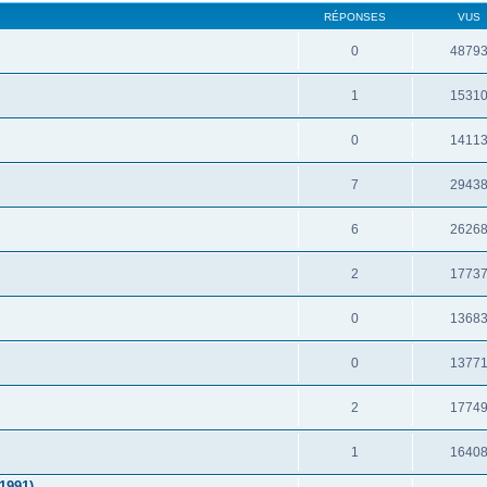
RÉPONSES
VUS
0
4879
1
1531
0
1411
7
2943
6
2626
2
1773
0
1368
0
1377
2
1774
1
1640
1991)