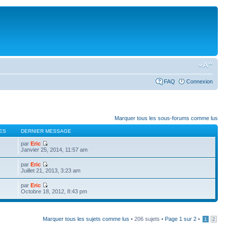
FAQ
Connexion
Marquer tous les sous-forums comme lus
ES
DERNIER MESSAGE
par
Eric
Janvier 25, 2014, 11:57 am
par
Eric
Juillet 21, 2013, 3:23 am
par
Eric
Octobre 18, 2012, 8:43 pm
Marquer tous les sujets comme lus
• 206 sujets •
Page
1
sur
2
•
1
2