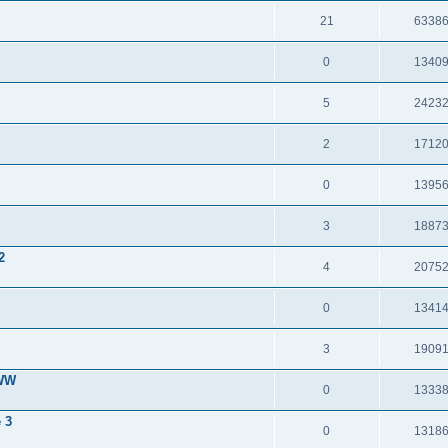
21
6338
0
1340
5
2423
2
1712
0
1395
3
1887
2
4
2075
0
1341
3
1909
 WW
0
1333
 3
0
1318