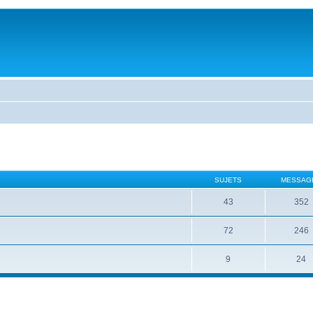
SUJETS
MESSAG
43
352
72
246
9
24