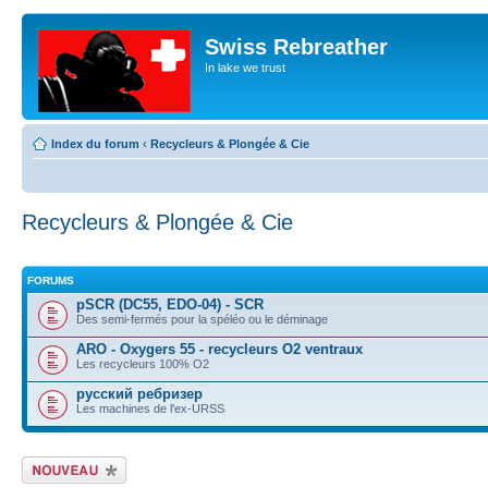
Swiss Rebreather
In lake we trust
Index du forum
‹
Recycleurs & Plongée & Cie
Recycleurs & Plongée & Cie
FORUMS
pSCR (DC55, EDO-04) - SCR
Des semi-fermés pour la spéléo ou le déminage
ARO - Oxygers 55 - recycleurs O2 ventraux
Les recycleurs 100% O2
русский ребризер
Les machines de l'ex-URSS
Écrire un nouveau
sujet