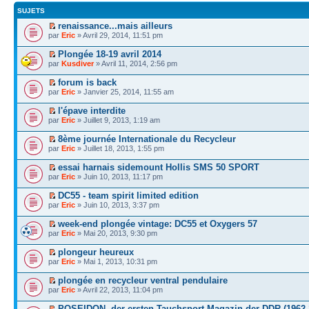
SUJETS
renaissance...mais ailleurs
par
Eric
» Avril 29, 2014, 11:51 pm
Plongée 18-19 avril 2014
par
Kusdiver
» Avril 11, 2014, 2:56 pm
forum is back
par
Eric
» Janvier 25, 2014, 11:55 am
l'épave interdite
par
Eric
» Juillet 9, 2013, 1:19 am
8ème journée Internationale du Recycleur
par
Eric
» Juillet 18, 2013, 1:55 pm
essai harnais sidemount Hollis SMS 50 SPORT
par
Eric
» Juin 10, 2013, 11:17 pm
DC55 - team spirit limited edition
par
Eric
» Juin 10, 2013, 3:37 pm
week-end plongée vintage: DC55 et Oxygers 57
par
Eric
» Mai 20, 2013, 9:30 pm
plongeur heureux
par
Eric
» Mai 1, 2013, 10:31 pm
plongée en recycleur ventral pendulaire
par
Eric
» Avril 22, 2013, 11:04 pm
POSEIDON, der ersten Tauchsport-Magazin der DDR (1962-