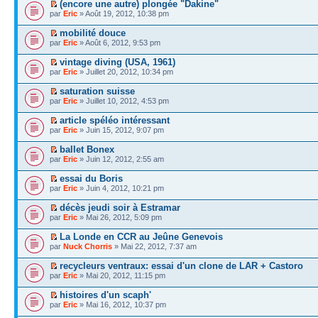
(encore une autre) plongée "Dakine"
par
Eric
» Août 19, 2012, 10:38 pm
mobilité douce
par
Eric
» Août 6, 2012, 9:53 pm
vintage diving (USA, 1961)
par
Eric
» Juillet 20, 2012, 10:34 pm
saturation suisse
par
Eric
» Juillet 10, 2012, 4:53 pm
article spéléo intéressant
par
Eric
» Juin 15, 2012, 9:07 pm
ballet Bonex
par
Eric
» Juin 12, 2012, 2:55 am
essai du Boris
par
Eric
» Juin 4, 2012, 10:21 pm
décès jeudi soir à Estramar
par
Eric
» Mai 26, 2012, 5:09 pm
La Londe en CCR au Jeûne Genevois
par
Nuck Chorris
» Mai 22, 2012, 7:37 am
recycleurs ventraux: essai d'un clone de LAR + Castoro
par
Eric
» Mai 20, 2012, 11:15 pm
histoires d'un scaph'
par
Eric
» Mai 16, 2012, 10:37 pm