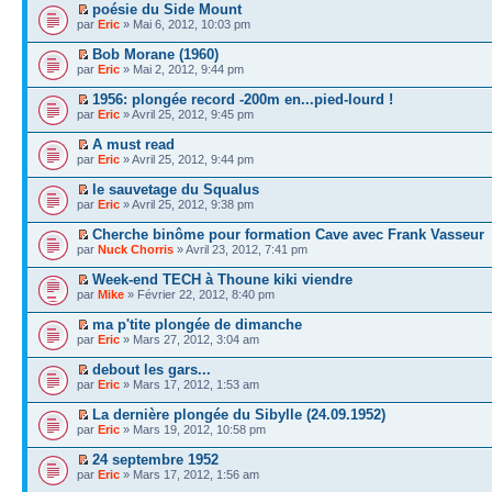
poésie du Side Mount
par
Eric
» Mai 6, 2012, 10:03 pm
Bob Morane (1960)
par
Eric
» Mai 2, 2012, 9:44 pm
1956: plongée record -200m en...pied-lourd !
par
Eric
» Avril 25, 2012, 9:45 pm
A must read
par
Eric
» Avril 25, 2012, 9:44 pm
le sauvetage du Squalus
par
Eric
» Avril 25, 2012, 9:38 pm
Cherche binôme pour formation Cave avec Frank Vasseur
par
Nuck Chorris
» Avril 23, 2012, 7:41 pm
Week-end TECH à Thoune kiki viendre
par
Mike
» Février 22, 2012, 8:40 pm
ma p'tite plongée de dimanche
par
Eric
» Mars 27, 2012, 3:04 am
debout les gars...
par
Eric
» Mars 17, 2012, 1:53 am
La dernière plongée du Sibylle (24.09.1952)
par
Eric
» Mars 19, 2012, 10:58 pm
24 septembre 1952
par
Eric
» Mars 17, 2012, 1:56 am