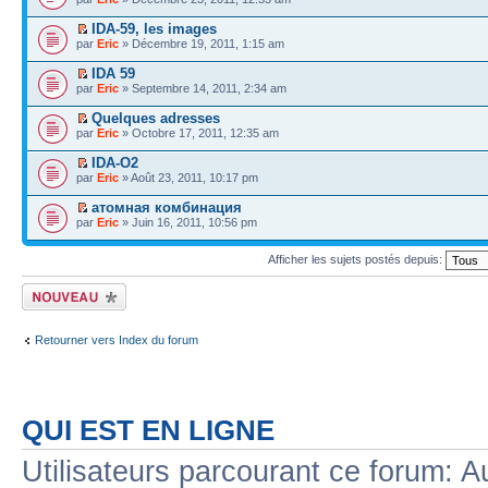
IDA-59, les images
par
Eric
» Décembre 19, 2011, 1:15 am
IDA 59
par
Eric
» Septembre 14, 2011, 2:34 am
Quelques adresses
par
Eric
» Octobre 17, 2011, 12:35 am
IDA-O2
par
Eric
» Août 23, 2011, 10:17 pm
атомная комбинация
par
Eric
» Juin 16, 2011, 10:56 pm
Afficher les sujets postés depuis:
Écrire un nouveau
sujet
Retourner vers Index du forum
QUI EST EN LIGNE
Utilisateurs parcourant ce forum: Au