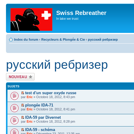
Swiss Rebreather
In lake we trust
Index du forum
‹
Recycleurs & Plongée & Cie
‹
русский ребризер
русский ребризер
Écrire un nouveau
sujet
SUJETS
test d'un super oxyde russe
par
Eric
» Octobre 18, 2012, 8:43 pm
plongée IDA-71
par
Eric
» Octobre 18, 2012, 8:41 pm
IDA-59 par Divernet
par
Eric
» Octobre 18, 2012, 8:28 pm
IDA-59 - schéma
par
Eric
» Décembre 23, 2011, 12:35 am