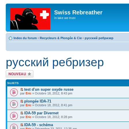
Swiss Rebreather
In lake we trust
Index du forum
‹
Recycleurs & Plongée & Cie
‹
русский ребризер
русский ребризер
Écrire un nouveau
sujet
SUJETS
test d'un super oxyde russe
par
Eric
» Octobre 18, 2012, 8:43 pm
plongée IDA-71
par
Eric
» Octobre 18, 2012, 8:41 pm
IDA-59 par Divernet
par
Eric
» Octobre 18, 2012, 8:28 pm
IDA-59 - schéma
par
Eric
» Décembre 23, 2011, 12:35 am