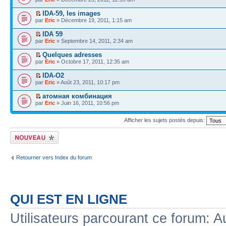
IDA-59, les images
par
Eric
» Décembre 19, 2011, 1:15 am
IDA 59
par
Eric
» Septembre 14, 2011, 2:34 am
Quelques adresses
par
Eric
» Octobre 17, 2011, 12:35 am
IDA-O2
par
Eric
» Août 23, 2011, 10:17 pm
атомная комбинация
par
Eric
» Juin 16, 2011, 10:56 pm
Afficher les sujets postés depuis:
Écrire un nouveau
sujet
Retourner vers Index du forum
QUI EST EN LIGNE
Utilisateurs parcourant ce forum: Au