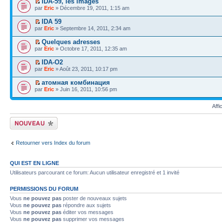
IDA-59, les images
par
Eric
» Décembre 19, 2011, 1:15 am
IDA 59
par
Eric
» Septembre 14, 2011, 2:34 am
Quelques adresses
par
Eric
» Octobre 17, 2011, 12:35 am
IDA-O2
par
Eric
» Août 23, 2011, 10:17 pm
атомная комбинация
par
Eric
» Juin 16, 2011, 10:56 pm
Affi
Écrire un nouveau
sujet
Retourner vers Index du forum
QUI EST EN LIGNE
Utilisateurs parcourant ce forum: Aucun utilisateur enregistré et 1 invité
PERMISSIONS DU FORUM
Vous
ne pouvez pas
poster de nouveaux sujets
Vous
ne pouvez pas
répondre aux sujets
Vous
ne pouvez pas
éditer vos messages
Vous
ne pouvez pas
supprimer vos messages