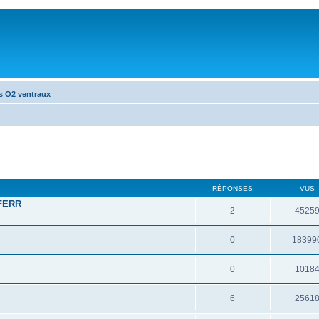
s O2 ventraux
RÉPONSES
VUS
 FERR
2
4525
0
18399
0
1018
6
2561