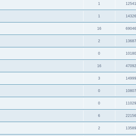
1
1254
1
1432
16
6904
2
1368
0
1018
16
4709
3
1499
0
1080
0
1102
6
2215
2
1358