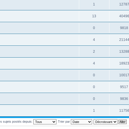
1
1278
13
4049
0
9818
4
2114
2
1328
4
1892
0
1001
0
9517
0
9836
1
1175
les sujets postés depuis:
Trier par