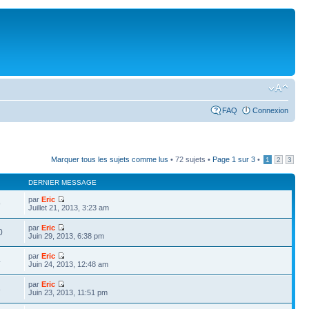
FAQ
Connexion
Marquer tous les sujets comme lus
• 72 sujets •
Page
1
sur
3
•
1
2
3
DERNIER MESSAGE
par
Eric
9
Juillet 21, 2013, 3:23 am
par
Eric
0
Juin 29, 2013, 6:38 pm
par
Eric
4
Juin 24, 2013, 12:48 am
par
Eric
8
Juin 23, 2013, 11:51 pm