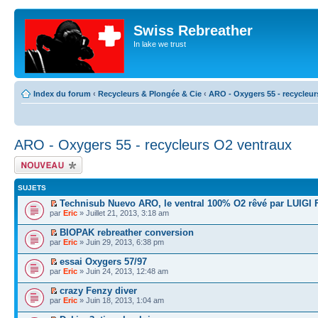
Swiss Rebreather
In lake we trust
Index du forum
‹
Recycleurs & Plongée & Cie
‹
ARO - Oxygers 55 - recycleur
ARO - Oxygers 55 - recycleurs O2 ventraux
Écrire un nouveau
sujet
SUJETS
Technisub Nuevo ARO, le ventral 100% O2 rêvé par LUIGI
par
Eric
» Juillet 21, 2013, 3:18 am
BIOPAK rebreather conversion
par
Eric
» Juin 29, 2013, 6:38 pm
essai Oxygers 57/97
par
Eric
» Juin 24, 2013, 12:48 am
crazy Fenzy diver
par
Eric
» Juin 18, 2013, 1:04 am