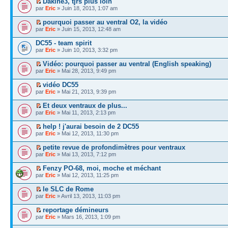
Dakine3, tjrs plus loin
par
Eric
» Juin 18, 2013, 1:07 am
pourquoi passer au ventral O2, la vidéo
par
Eric
» Juin 15, 2013, 12:48 am
DC55 - team spirit
par
Eric
» Juin 10, 2013, 3:32 pm
Vidéo: pourquoi passer au ventral (English speaking)
par
Eric
» Mai 28, 2013, 9:49 pm
vidéo DC55
par
Eric
» Mai 21, 2013, 9:39 pm
Et deux ventraux de plus...
par
Eric
» Mai 11, 2013, 2:13 pm
help ! j'aurai besoin de 2 DC55
par
Eric
» Mai 12, 2013, 11:30 pm
petite revue de profondimètres pour ventraux
par
Eric
» Mai 13, 2013, 7:12 pm
Fenzy PO-68, moi, moche et méchant
par
Eric
» Mai 12, 2013, 11:25 pm
le SLC de Rome
par
Eric
» Avril 13, 2013, 11:03 pm
reportage démineurs
par
Eric
» Mars 16, 2013, 1:09 pm