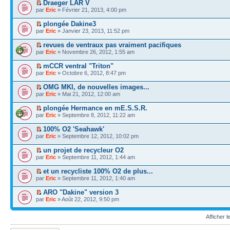
Draeger LAR V
par
Eric
» Février 21, 2013, 4:00 pm
plongée Dakine3
par
Eric
» Janvier 23, 2013, 11:52 pm
revues de ventraux pas vraiment pacifiques
par
Eric
» Novembre 26, 2012, 1:55 am
mCCR ventral "Triton"
par
Eric
» Octobre 6, 2012, 8:47 pm
OMG MKI, de nouvelles images...
par
Eric
» Mai 21, 2012, 12:00 am
plongée Hermance en mE.S.S.R.
par
Eric
» Septembre 8, 2012, 11:22 am
100% O2 'Seahawk'
par
Eric
» Septembre 12, 2012, 10:02 pm
un projet de recycleur O2
par
Eric
» Septembre 11, 2012, 1:44 am
et un recycliste 100% O2 de plus...
par
Eric
» Septembre 11, 2012, 1:40 am
ARO "Dakine" version 3
par
Eric
» Août 22, 2012, 9:50 pm
Afficher 