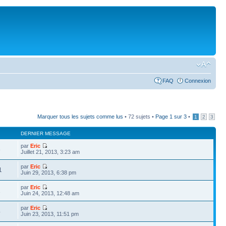
FAQ
Connexion
Marquer tous les sujets comme lus
• 72 sujets •
Page
1
sur
3
•
1
2
3
DERNIER MESSAGE
par
Eric
8
Juillet 21, 2013, 3:23 am
par
Eric
1
Juin 29, 2013, 6:38 pm
par
Eric
1
Juin 24, 2013, 12:48 am
par
Eric
4
Juin 23, 2013, 11:51 pm