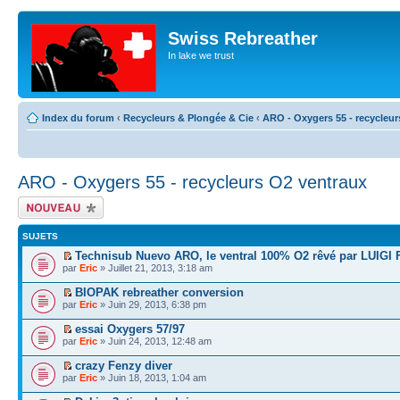
Swiss Rebreather
In lake we trust
Index du forum
‹
Recycleurs & Plongée & Cie
‹
ARO - Oxygers 55 - recycleur
ARO - Oxygers 55 - recycleurs O2 ventraux
Écrire un nouveau
sujet
SUJETS
Technisub Nuevo ARO, le ventral 100% O2 rêvé par LUIGI
par
Eric
» Juillet 21, 2013, 3:18 am
BIOPAK rebreather conversion
par
Eric
» Juin 29, 2013, 6:38 pm
essai Oxygers 57/97
par
Eric
» Juin 24, 2013, 12:48 am
crazy Fenzy diver
par
Eric
» Juin 18, 2013, 1:04 am