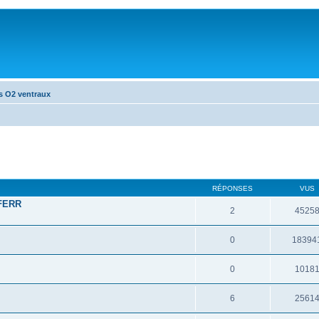
s O2 ventraux
RÉPONSES
VUS
 FERR
2
4525
0
18394
0
1018
6
2561