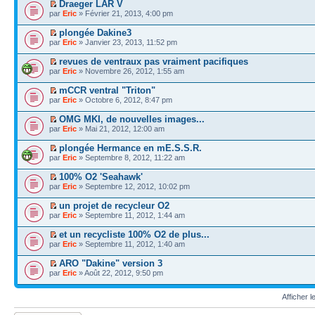
Draeger LAR V
par
Eric
» Février 21, 2013, 4:00 pm
plongée Dakine3
par
Eric
» Janvier 23, 2013, 11:52 pm
revues de ventraux pas vraiment pacifiques
par
Eric
» Novembre 26, 2012, 1:55 am
mCCR ventral "Triton"
par
Eric
» Octobre 6, 2012, 8:47 pm
OMG MKI, de nouvelles images...
par
Eric
» Mai 21, 2012, 12:00 am
plongée Hermance en mE.S.S.R.
par
Eric
» Septembre 8, 2012, 11:22 am
100% O2 'Seahawk'
par
Eric
» Septembre 12, 2012, 10:02 pm
un projet de recycleur O2
par
Eric
» Septembre 11, 2012, 1:44 am
et un recycliste 100% O2 de plus...
par
Eric
» Septembre 11, 2012, 1:40 am
ARO "Dakine" version 3
par
Eric
» Août 22, 2012, 9:50 pm
Afficher 