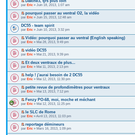
Dakine3, tjrs plus loin
par
Eric
» Juin 18, 2013, 1:07 am
pourquoi passer au ventral O2, la vidéo
par
Eric
» Juin 15, 2013, 12:48 am
DC55 - team spirit
par
Eric
» Juin 10, 2013, 3:32 pm
Vidéo: pourquoi passer au ventral (English speaking)
par
Eric
» Mai 28, 2013, 9:49 pm
vidéo DC55
par
Eric
» Mai 21, 2013, 9:39 pm
Et deux ventraux de plus...
par
Eric
» Mai 11, 2013, 2:13 pm
help ! j'aurai besoin de 2 DC55
par
Eric
» Mai 12, 2013, 11:30 pm
petite revue de profondimètres pour ventraux
par
Eric
» Mai 13, 2013, 7:12 pm
Fenzy PO-68, moi, moche et méchant
par
Eric
» Mai 12, 2013, 11:25 pm
le SLC de Rome
par
Eric
» Avril 13, 2013, 11:03 pm
reportage démineurs
par
Eric
» Mars 16, 2013, 1:09 pm