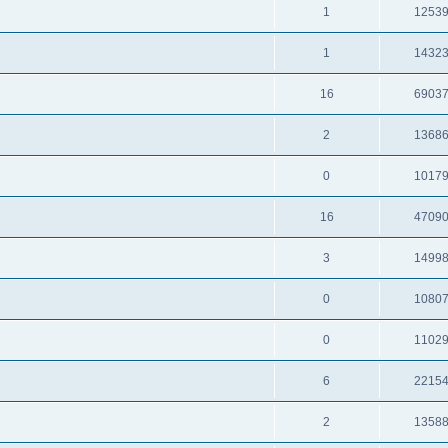
1
1253
1
1432
16
6903
2
1368
0
1017
16
4709
3
1499
0
1080
0
1102
6
2215
2
1358