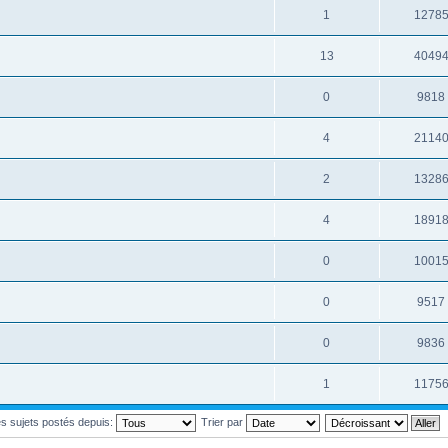
1
1278
13
4049
0
9818
4
2114
2
1328
4
1891
0
1001
0
9517
0
9836
1
1175
les sujets postés depuis:
Trier par