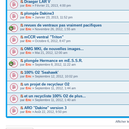
Draeger LAR V
par
Eric
» Février 21, 2013, 4:00 pm
plongée Dakine3
par
Eric
» Janvier 23, 2013, 11:52 pm
revues de ventraux pas vraiment pacifiques
par
Eric
» Novembre 26, 2012, 1:55 am
mCCR ventral "Triton"
par
Eric
» Octobre 6, 2012, 8:47 pm
OMG MKI, de nouvelles images...
par
Eric
» Mai 21, 2012, 12:00 am
plongée Hermance en mE.S.S.R.
par
Eric
» Septembre 8, 2012, 11:22 am
100% O2 'Seahawk'
par
Eric
» Septembre 12, 2012, 10:02 pm
un projet de recycleur O2
par
Eric
» Septembre 11, 2012, 1:44 am
et un recycliste 100% O2 de plus...
par
Eric
» Septembre 11, 2012, 1:40 am
ARO "Dakine" version 3
par
Eric
» Août 22, 2012, 9:50 pm
Afficher 