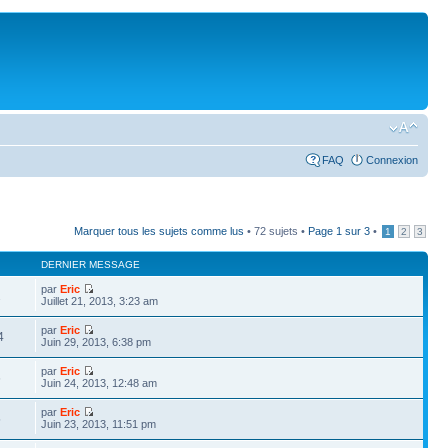
FAQ
Connexion
Marquer tous les sujets comme lus
• 72 sujets •
Page
1
sur
3
•
1
2
3
DERNIER MESSAGE
par
Eric
2
Juillet 21, 2013, 3:23 am
par
Eric
4
Juin 29, 2013, 6:38 pm
par
Eric
6
Juin 24, 2013, 12:48 am
par
Eric
5
Juin 23, 2013, 11:51 pm