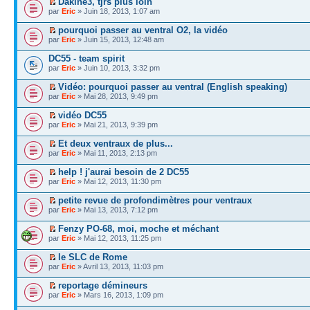
Dakine3, tjrs plus loin
par
Eric
» Juin 18, 2013, 1:07 am
pourquoi passer au ventral O2, la vidéo
par
Eric
» Juin 15, 2013, 12:48 am
DC55 - team spirit
par
Eric
» Juin 10, 2013, 3:32 pm
Vidéo: pourquoi passer au ventral (English speaking)
par
Eric
» Mai 28, 2013, 9:49 pm
vidéo DC55
par
Eric
» Mai 21, 2013, 9:39 pm
Et deux ventraux de plus...
par
Eric
» Mai 11, 2013, 2:13 pm
help ! j'aurai besoin de 2 DC55
par
Eric
» Mai 12, 2013, 11:30 pm
petite revue de profondimètres pour ventraux
par
Eric
» Mai 13, 2013, 7:12 pm
Fenzy PO-68, moi, moche et méchant
par
Eric
» Mai 12, 2013, 11:25 pm
le SLC de Rome
par
Eric
» Avril 13, 2013, 11:03 pm
reportage démineurs
par
Eric
» Mars 16, 2013, 1:09 pm