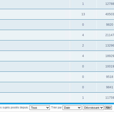
1
1278
13
4050
0
9820
4
2114
2
1329
4
1892
0
1001
0
9518
0
9841
1
1175
les sujets postés depuis:
Trier par