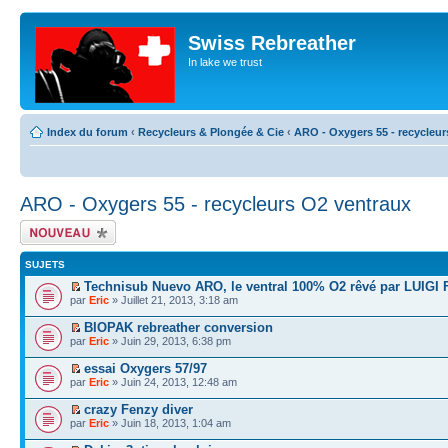
Swiss Rebreather
In lake we trust
Index du forum
‹
Recycleurs & Plongée & Cie
‹
ARO - Oxygers 55 - recycleur
ARO - Oxygers 55 - recycleurs O2 ventraux
Écrire un nouveau
sujet
SUJETS
Technisub Nuevo ARO, le ventral 100% O2 rêvé par LUIGI
par
Eric
» Juillet 21, 2013, 3:18 am
BIOPAK rebreather conversion
par
Eric
» Juin 29, 2013, 6:38 pm
essai Oxygers 57/97
par
Eric
» Juin 24, 2013, 12:48 am
crazy Fenzy diver
par
Eric
» Juin 18, 2013, 1:04 am