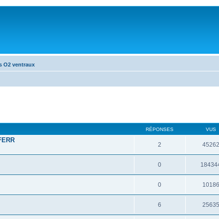
s O2 ventraux
RÉPONSES
VUS
 FERR
2
4526
0
18434
0
1018
6
2563