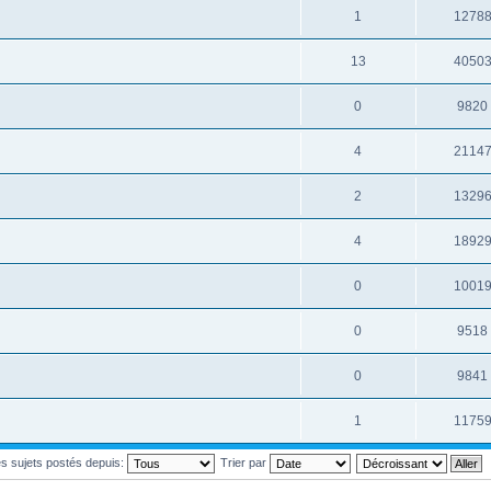
1
1278
13
4050
0
9820
4
2114
2
1329
4
1892
0
1001
0
9518
0
9841
1
1175
les sujets postés depuis:
Trier par