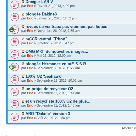
Draeger LAR V
par
Eric
» Février 21, 2013, 4:00 pm
plongée Dakine3
par
Eric
» Janvier 23, 2013, 11:52 pm
revues de ventraux pas vraiment pacifiques
par
Eric
» Novembre 26, 2012, 1:55 am
mCCR ventral "Triton"
par
Eric
» Octobre 6, 2012, 8:47 pm
OMG MKI, de nouvelles images...
par
Eric
» Mai 21, 2012, 12:00 am
plongée Hermance en mE.S.S.R.
par
Eric
» Septembre 8, 2012, 11:22 am
100% O2 'Seahawk'
par
Eric
» Septembre 12, 2012, 10:02 pm
un projet de recycleur O2
par
Eric
» Septembre 11, 2012, 1:44 am
et un recycliste 100% O2 de plus...
par
Eric
» Septembre 11, 2012, 1:40 am
ARO "Dakine" version 3
par
Eric
» Août 22, 2012, 9:50 pm
Afficher 