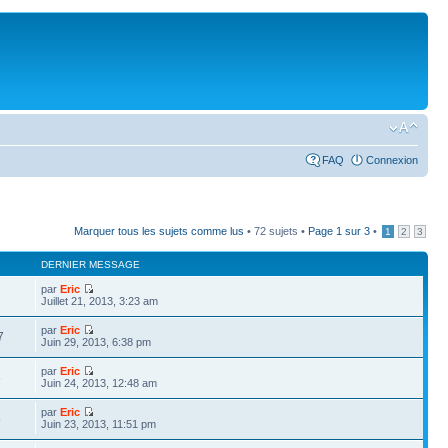
FAQ
Connexion
Marquer tous les sujets comme lus
• 72 sujets •
Page
1
sur
3
•
1
2
3
DERNIER MESSAGE
par
Eric
2
Juillet 21, 2013, 3:23 am
par
Eric
7
Juin 29, 2013, 6:38 pm
par
Eric
6
Juin 24, 2013, 12:48 am
par
Eric
5
Juin 23, 2013, 11:51 pm