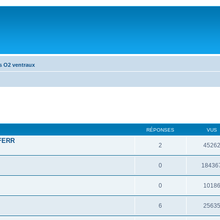
s O2 ventraux
RÉPONSES
VUS
 FERR
2
4526
0
18436
0
1018
6
2563