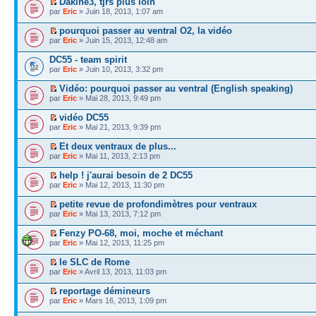
Dakine3, tjrs plus loin
par
Eric
» Juin 18, 2013, 1:07 am
pourquoi passer au ventral O2, la vidéo
par
Eric
» Juin 15, 2013, 12:48 am
DC55 - team spirit
par
Eric
» Juin 10, 2013, 3:32 pm
Vidéo: pourquoi passer au ventral (English speaking)
par
Eric
» Mai 28, 2013, 9:49 pm
vidéo DC55
par
Eric
» Mai 21, 2013, 9:39 pm
Et deux ventraux de plus...
par
Eric
» Mai 11, 2013, 2:13 pm
help ! j'aurai besoin de 2 DC55
par
Eric
» Mai 12, 2013, 11:30 pm
petite revue de profondimètres pour ventraux
par
Eric
» Mai 13, 2013, 7:12 pm
Fenzy PO-68, moi, moche et méchant
par
Eric
» Mai 12, 2013, 11:25 pm
le SLC de Rome
par
Eric
» Avril 13, 2013, 11:03 pm
reportage démineurs
par
Eric
» Mars 16, 2013, 1:09 pm