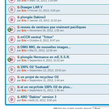
par
Eric
» Mars 16, 2013, 1:09 pm
Draeger LAR V
par
Eric
» Février 21, 2013, 4:00 pm
plongée Dakine3
par
Eric
» Janvier 23, 2013, 11:52 pm
revues de ventraux pas vraiment pacifiques
par
Eric
» Novembre 26, 2012, 1:55 am
mCCR ventral "Triton"
par
Eric
» Octobre 6, 2012, 8:47 pm
OMG MKI, de nouvelles images...
par
Eric
» Mai 21, 2012, 12:00 am
plongée Hermance en mE.S.S.R.
par
Eric
» Septembre 8, 2012, 11:22 am
100% O2 'Seahawk'
par
Eric
» Septembre 12, 2012, 10:02 pm
un projet de recycleur O2
par
Eric
» Septembre 11, 2012, 1:44 am
et un recycliste 100% O2 de plus...
par
Eric
» Septembre 11, 2012, 1:40 am
ARO "Dakine" version 3
par
Eric
» Août 22, 2012, 9:50 pm
Afficher les sujets postés depuis: