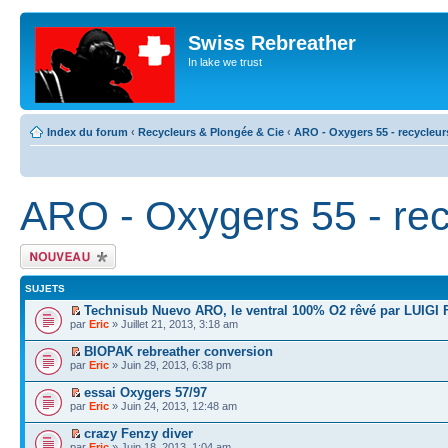
Swiss Rebreather
In lake we trust
Index du forum
‹
Recycleurs & Plongée & Cie
‹
ARO - Oxygers 55 - recycleur
ARO - Oxygers 55 - re
Écrire un nouveau
sujet
SUJETS
Technisub Nuevo ARO, le ventral 100% O2 rêvé par LUIGI
par
Eric
» Juillet 21, 2013, 3:18 am
BIOPAK rebreather conversion
par
Eric
» Juin 29, 2013, 6:38 pm
essai Oxygers 57/97
par
Eric
» Juin 24, 2013, 12:48 am
crazy Fenzy diver
par
Eric
» Juin 18, 2013, 1:04 am