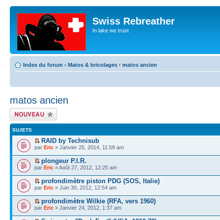
Swiss Rebreather
In lake we trust
Index du forum
‹
Matos & bricolages
‹
matos ancien
matos ancien
Écrire un nouveau
sujet
SUJETS
RAID by Technisub
par
Eric
» Janvier 25, 2014, 11:59 am
plongeur P.I.R.
par
Eric
» Août 27, 2012, 12:25 am
profondimètre piston PDG (SOS, Italie)
par
Eric
» Juin 30, 2012, 12:54 am
profondimètre Wilkie (RFA, vers 1960)
par
Eric
» Janvier 24, 2012, 1:37 am