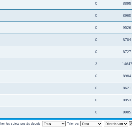
0
8898
0
8960
0
9526
0
8784
0
8727
3
1464
0
8984
0
8621
0
8953
0
8985
cher les sujets postés depuis:
Trier par