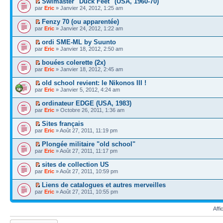
Swimaster "Duck Feet" (USA, 1960-70)
par
Eric
» Janvier 24, 2012, 1:25 am
Fenzy 70 (ou apparentée)
par
Eric
» Janvier 24, 2012, 1:22 am
ordi SME-ML by Suunto
par
Eric
» Janvier 18, 2012, 2:50 am
bouées colerette (2x)
par
Eric
» Janvier 18, 2012, 2:45 am
old school revient: le Nikonos III !
par
Eric
» Janvier 5, 2012, 4:24 am
ordinateur EDGE (USA, 1983)
par
Eric
» Octobre 26, 2011, 1:36 am
Sites français
par
Eric
» Août 27, 2011, 11:19 pm
Plongée militaire "old school"
par
Eric
» Août 27, 2011, 11:17 pm
sites de collection US
par
Eric
» Août 27, 2011, 10:59 pm
Liens de catalogues et autres merveilles
par
Eric
» Août 27, 2011, 10:55 pm
Affi
Écrire un nouveau