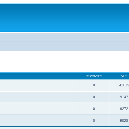
RÉPONSES
VUS
0
4261
0
9147
0
9272
0
9028