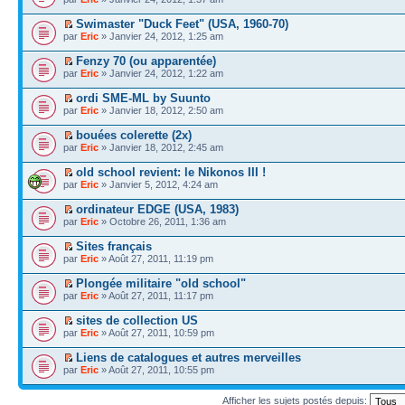
Swimaster "Duck Feet" (USA, 1960-70)
par
Eric
» Janvier 24, 2012, 1:25 am
Fenzy 70 (ou apparentée)
par
Eric
» Janvier 24, 2012, 1:22 am
ordi SME-ML by Suunto
par
Eric
» Janvier 18, 2012, 2:50 am
bouées colerette (2x)
par
Eric
» Janvier 18, 2012, 2:45 am
old school revient: le Nikonos III !
par
Eric
» Janvier 5, 2012, 4:24 am
ordinateur EDGE (USA, 1983)
par
Eric
» Octobre 26, 2011, 1:36 am
Sites français
par
Eric
» Août 27, 2011, 11:19 pm
Plongée militaire "old school"
par
Eric
» Août 27, 2011, 11:17 pm
sites de collection US
par
Eric
» Août 27, 2011, 10:59 pm
Liens de catalogues et autres merveilles
par
Eric
» Août 27, 2011, 10:55 pm
Afficher les sujets postés depuis: