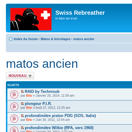
Swiss Rebreather
In lake we trust
Index du forum
‹
Matos & bricolages
‹
matos ancien
matos ancien
Écrire un nouveau
sujet
SUJETS
RAID by Technisub
par
Eric
» Janvier 25, 2014, 11:59 am
plongeur P.I.R.
par
Eric
» Août 27, 2012, 12:25 am
profondimètre piston PDG (SOS, Italie)
par
Eric
» Juin 30, 2012, 12:54 am
profondimètre Wilkie (RFA, vers 1960)
par
Eric
» Janvier 24, 2012, 1:37 am