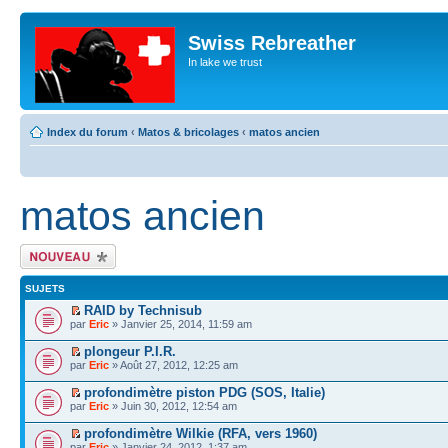
Swiss Rebreather
In lake we trust
Index du forum
‹
Matos & bricolages
‹
matos ancien
matos ancien
Écrire un nouveau
sujet
SUJETS
RAID by Technisub
par
Eric
» Janvier 25, 2014, 11:59 am
plongeur P.I.R.
par
Eric
» Août 27, 2012, 12:25 am
profondimètre piston PDG (SOS, Italie)
par
Eric
» Juin 30, 2012, 12:54 am
profondimètre Wilkie (RFA, vers 1960)
par
Eric
» Janvier 24, 2012, 1:37 am