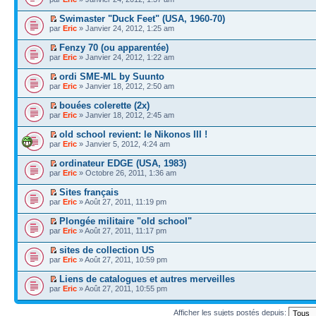
Swimaster "Duck Feet" (USA, 1960-70)
par
Eric
» Janvier 24, 2012, 1:25 am
Fenzy 70 (ou apparentée)
par
Eric
» Janvier 24, 2012, 1:22 am
ordi SME-ML by Suunto
par
Eric
» Janvier 18, 2012, 2:50 am
bouées colerette (2x)
par
Eric
» Janvier 18, 2012, 2:45 am
old school revient: le Nikonos III !
par
Eric
» Janvier 5, 2012, 4:24 am
ordinateur EDGE (USA, 1983)
par
Eric
» Octobre 26, 2011, 1:36 am
Sites français
par
Eric
» Août 27, 2011, 11:19 pm
Plongée militaire "old school"
par
Eric
» Août 27, 2011, 11:17 pm
sites de collection US
par
Eric
» Août 27, 2011, 10:59 pm
Liens de catalogues et autres merveilles
par
Eric
» Août 27, 2011, 10:55 pm
Afficher les sujets postés depuis: