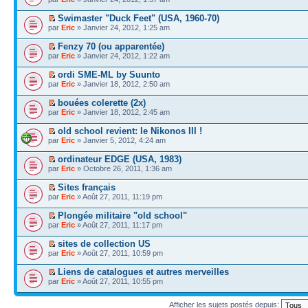
Swimaster "Duck Feet" (USA, 1960-70)
par
Eric
» Janvier 24, 2012, 1:25 am
Fenzy 70 (ou apparentée)
par
Eric
» Janvier 24, 2012, 1:22 am
ordi SME-ML by Suunto
par
Eric
» Janvier 18, 2012, 2:50 am
bouées colerette (2x)
par
Eric
» Janvier 18, 2012, 2:45 am
old school revient: le Nikonos III !
par
Eric
» Janvier 5, 2012, 4:24 am
ordinateur EDGE (USA, 1983)
par
Eric
» Octobre 26, 2011, 1:36 am
Sites français
par
Eric
» Août 27, 2011, 11:19 pm
Plongée militaire "old school"
par
Eric
» Août 27, 2011, 11:17 pm
sites de collection US
par
Eric
» Août 27, 2011, 10:59 pm
Liens de catalogues et autres merveilles
par
Eric
» Août 27, 2011, 10:55 pm
Afficher les sujets postés depuis: