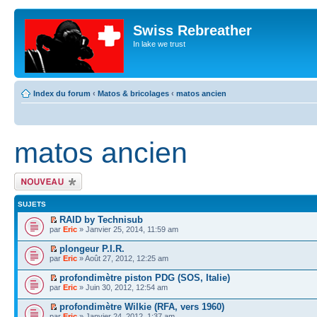
Swiss Rebreather
In lake we trust
Index du forum
‹
Matos & bricolages
‹
matos ancien
matos ancien
Écrire un nouveau
sujet
SUJETS
RAID by Technisub
par
Eric
» Janvier 25, 2014, 11:59 am
plongeur P.I.R.
par
Eric
» Août 27, 2012, 12:25 am
profondimètre piston PDG (SOS, Italie)
par
Eric
» Juin 30, 2012, 12:54 am
profondimètre Wilkie (RFA, vers 1960)
par
Eric
» Janvier 24, 2012, 1:37 am