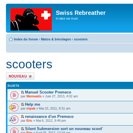
Swiss Rebreather
In lake we trust
Index du forum
‹
Matos & bricolages
‹
scooters
scooters
Écrire un nouveau
sujet
SUJETS
Manuel Scooter Premeco
par
Mermaids
» Juin 27, 2013, 4:02 am
Help me
par
tripak
» Mai 15, 2011, 8:31 am
renaissance d'un Premeco
par
Eric
» Mai 6, 2012, 9:49 pm
Silent Submersion sort un nouveau scoot'
par
Eric
» Avril 25, 2012, 12:34 am