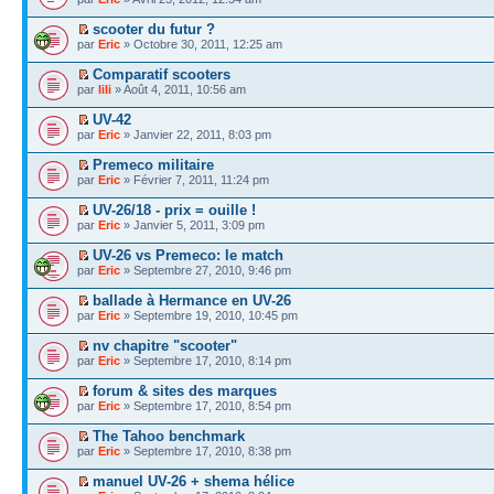
scooter du futur ?
par
Eric
» Octobre 30, 2011, 12:25 am
Comparatif scooters
par
lili
» Août 4, 2011, 10:56 am
UV-42
par
Eric
» Janvier 22, 2011, 8:03 pm
Premeco militaire
par
Eric
» Février 7, 2011, 11:24 pm
UV-26/18 - prix = ouille !
par
Eric
» Janvier 5, 2011, 3:09 pm
UV-26 vs Premeco: le match
par
Eric
» Septembre 27, 2010, 9:46 pm
ballade à Hermance en UV-26
par
Eric
» Septembre 19, 2010, 10:45 pm
nv chapitre "scooter"
par
Eric
» Septembre 17, 2010, 8:14 pm
forum & sites des marques
par
Eric
» Septembre 17, 2010, 8:54 pm
The Tahoo benchmark
par
Eric
» Septembre 17, 2010, 8:38 pm
manuel UV-26 + shema hélice