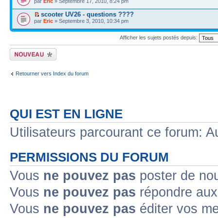
par
Eric
» Septembre 17, 2010, 8:24 pm
scooter UV26 - questions ????
par
Eric
» Septembre 3, 2010, 10:34 pm
Afficher les sujets postés depuis:
Écrire un nouveau
sujet
Retourner vers Index du forum
QUI EST EN LIGNE
Utilisateurs parcourant ce forum: Au
PERMISSIONS DU FORUM
Vous
ne pouvez pas
poster de no
Vous
ne pouvez pas
répondre aux
Vous
ne pouvez pas
éditer vos m