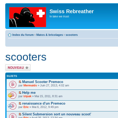
Swiss Rebreather
In lake we trust
Index du forum
‹
Matos & bricolages
‹
scooters
scooters
Écrire un nouveau
sujet
SUJETS
Manuel Scooter Premeco
par
Mermaids
» Juin 27, 2013, 4:02 am
Help me
par
tripak
» Mai 15, 2011, 8:31 am
renaissance d'un Premeco
par
Eric
» Mai 6, 2012, 9:49 pm
Silent Submersion sort un nouveau scoot'
par
Eric
» Avril 25, 2012, 12:34 am