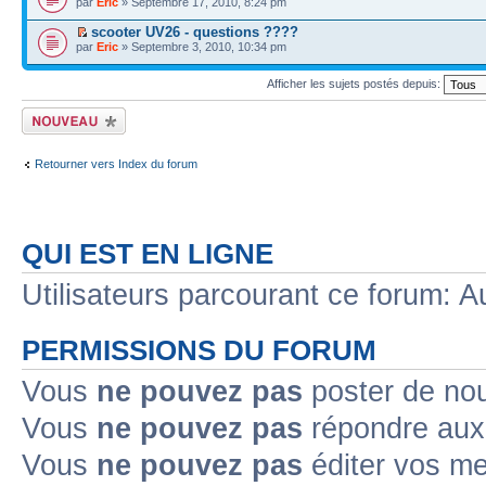
par
Eric
» Septembre 17, 2010, 8:24 pm
scooter UV26 - questions ????
par
Eric
» Septembre 3, 2010, 10:34 pm
Afficher les sujets postés depuis:
Écrire un nouveau
sujet
Retourner vers Index du forum
QUI EST EN LIGNE
Utilisateurs parcourant ce forum: Au
PERMISSIONS DU FORUM
Vous
ne pouvez pas
poster de no
Vous
ne pouvez pas
répondre aux
Vous
ne pouvez pas
éditer vos m