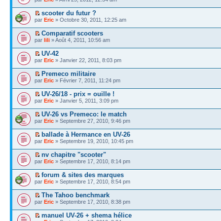
scooter du futur ?
par
Eric
» Octobre 30, 2011, 12:25 am
Comparatif scooters
par
lili
» Août 4, 2011, 10:56 am
UV-42
par
Eric
» Janvier 22, 2011, 8:03 pm
Premeco militaire
par
Eric
» Février 7, 2011, 11:24 pm
UV-26/18 - prix = ouille !
par
Eric
» Janvier 5, 2011, 3:09 pm
UV-26 vs Premeco: le match
par
Eric
» Septembre 27, 2010, 9:46 pm
ballade à Hermance en UV-26
par
Eric
» Septembre 19, 2010, 10:45 pm
nv chapitre "scooter"
par
Eric
» Septembre 17, 2010, 8:14 pm
forum & sites des marques
par
Eric
» Septembre 17, 2010, 8:54 pm
The Tahoo benchmark
par
Eric
» Septembre 17, 2010, 8:38 pm
manuel UV-26 + shema hélice