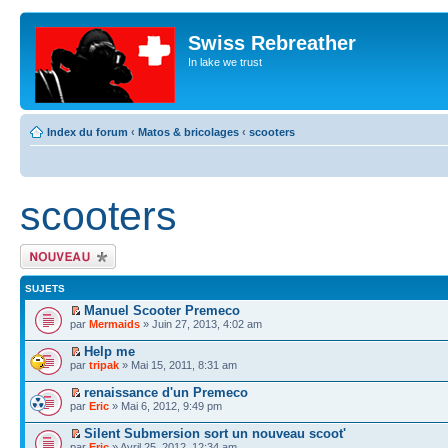
Swiss Rebreather
In lake we trust
Index du forum
‹
Matos & bricolages
‹
scooters
scooters
Écrire un nouveau
sujet
SUJETS
Manuel Scooter Premeco
par
Mermaids
» Juin 27, 2013, 4:02 am
Help me
par
tripak
» Mai 15, 2011, 8:31 am
renaissance d'un Premeco
par
Eric
» Mai 6, 2012, 9:49 pm
Silent Submersion sort un nouveau scoot'
par
Eric
» Avril 25, 2012, 12:34 am