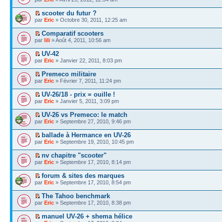
scooter du futur ?
par
Eric
» Octobre 30, 2011, 12:25 am
Comparatif scooters
par
lili
» Août 4, 2011, 10:56 am
UV-42
par
Eric
» Janvier 22, 2011, 8:03 pm
Premeco militaire
par
Eric
» Février 7, 2011, 11:24 pm
UV-26/18 - prix = ouille !
par
Eric
» Janvier 5, 2011, 3:09 pm
UV-26 vs Premeco: le match
par
Eric
» Septembre 27, 2010, 9:46 pm
ballade à Hermance en UV-26
par
Eric
» Septembre 19, 2010, 10:45 pm
nv chapitre "scooter"
par
Eric
» Septembre 17, 2010, 8:14 pm
forum & sites des marques
par
Eric
» Septembre 17, 2010, 8:54 pm
The Tahoo benchmark
par
Eric
» Septembre 17, 2010, 8:38 pm
manuel UV-26 + shema hélice