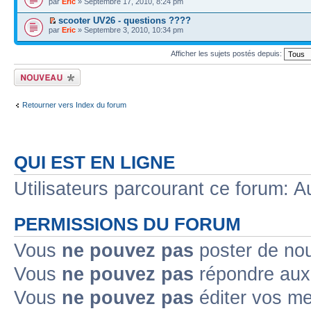
par
Eric
» Septembre 17, 2010, 8:24 pm
scooter UV26 - questions ????
par
Eric
» Septembre 3, 2010, 10:34 pm
Afficher les sujets postés depuis:
Écrire un nouveau
sujet
Retourner vers Index du forum
QUI EST EN LIGNE
Utilisateurs parcourant ce forum: Au
PERMISSIONS DU FORUM
Vous
ne pouvez pas
poster de no
Vous
ne pouvez pas
répondre aux
Vous
ne pouvez pas
éditer vos m